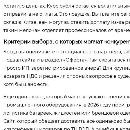
Кстати, о деньгах. Курс рубля остается волатильны
отправки, а не оплаты. Это ловушка. Вы платите се
склад в Китае, вам могут выставить доплату из-за 
таким мелочам отделяет профессионалов от врем
Критерии выбора, о которых молчат конкуре
Когда вы оцениваете потенциального партнера, за
подвал сайта и в раздел «Оферта». Там скрыта вся 
просто ИП, зарегистрированное вчера? Для крупн
возврата НДС и решения спорных вопросов в суде. 
хотя бы шанс есть.
Еще один нюанс, который часто упускают: специали
промышленного оборудования, в 2026 году проиг
логистика батареек, жидкостей или брендовой оде
Сайт, который обещает доставить всё одинаково бы
классификации товаров по ТН ВЭД. А ошибка в код