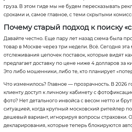
груза. В этом гиде мы не будем пересказывать ре
сроками и, самое главное, с теми скрытыми комисс
Почему старый подход к поиску «с
Давайте честно. Еще пару лет назад схема была про
товар в Москве через три недели. Всё. Сегодня э
отслеживания цепочек поставок, которые видят ка
предлагает доставку по цене ниже 4 долларов за к
Это либо мошенники, либо те, кто планирует «поте
Что изменилось? Главное — прозрачность. В 2026 
клиенту доступ к личному кабинету с фотофиксаци
фото? Нет детального инвойса с весом нетто и брут
ситуацией, когда крупный московский ритейлер п
дешевый вариант, игнорируя вопросы страховки. Ок
декларирования, которые теперь блокируются авт