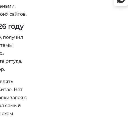
енами,
оих сайтов.
26 году
у, получил
стемы
о»
е оттуда.
р.
авлять
итае. Нет
алкивался с
ал самый
х схем