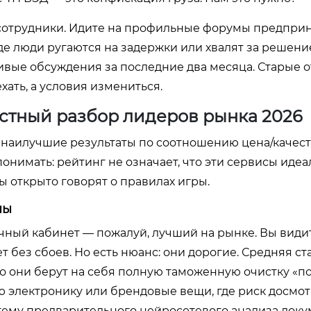
и сотрудники. Идите на профильные форумы предпри
где люди ругаются на задержки или хвалят за решен
ивые обсуждения за последние два месяца. Старые 
хать, а условия измениться.
естный разбор лидеров рынка 2026
 наилучшие результаты по соотношению цена/качест
онимать: рейтинг не означает, что эти сервисы идеа
бы открыто говорят о правилах игры.
ны
ичный кабинет — пожалуй, лучший на рынке. Вы видит
 без сбоев. Но есть нюанс: они дорогие. Средняя ста
ато они берут на себя полную таможенную очистку «по
ю электронику или брендовые вещи, где риск досмот
ему предварительного нейросетевого анализа докум