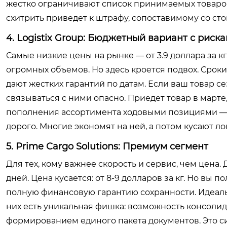
жестко ограничивают список принимаемых товаров
схитрить приведет к штрафу, сопоставимому со ст
4. Logistix Group: Бюджетный вариант с риск
Самые низкие цены на рынке — от 3.9 доллара за к
огромных объемов. Но здесь кроется подвох. Сроки 
дают жестких гарантий по датам. Если ваш товар 
связываться с ними опасно. Приедет товар в марте
пополнения ассортимента ходовыми позициями — в
дорого. Многие экономят на ней, а потом кусают ло
5. Prime Cargo Solutions: Премиум сегмент
Для тех, кому важнее скорость и сервис, чем цена.
дней. Цена кусается: от 8-9 долларов за кг. Но вы 
полную финансовую гарантию сохранности. Идеальн
них есть уникальная фишка: возможность консолид
формированием единого пакета документов. Это си