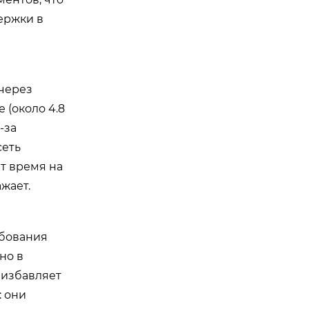
ержки в
 через
 (около 4.8
-за
сеть
ит время на
жает.
ебования
но в
к избавляет
: они