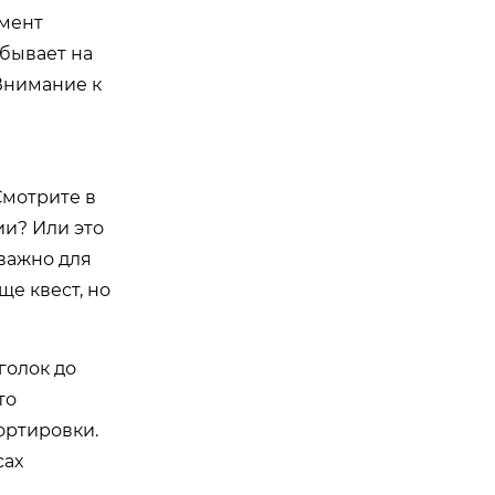
омент
ибывает на
 Внимание к
Смотрите в
ии? Или это
важно для
ще квест, но
голок до
то
ортировки.
сах