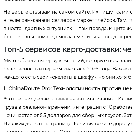
Не верьте отзывам на самом сайте. Их пишут сам
в телеграм-каналы селлеров маркетплейсов. Там, 
в нестандартных ситуациях — там правда. Ищите ж
бесполезны: команда могла смениться, склад перее
Топ-5 сервисов карго-доставки: ч
Мы отобрали пятерку компаний, которые показали
безопасность в первом квартале 2026 года. Важно п
каждого есть свои «скелеты в шкафу», но они хотя 
1. ChinaRoute Pro: Технологичность против це
Этот сервис делает ставку на автоматизацию. Их л
груза в реальном времени, интеграция с 1С работает
начинается от 5.5 долларов для сборных грузов. З
Никаких доплат на границе. Если вы возите дорогу
переплата оправдана. Они первыми внедрили сист