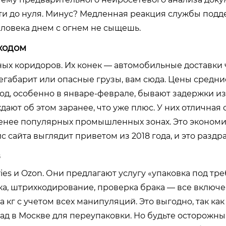
и до нуля. Минус? Медленная реакция службы подд
еловека днем с огнем не сыщешь.
дходом
ных коридоров. Их конек — автомобильные доставки
габарит или опасные грузы, вам сюда. Цены средние
риод, особенно в январе-феврале, бывают задержки из
ают об этом заранее, что уже плюс. У них отличная 
 в менее популярных промышленных зонах. Это эконом
сайта выглядит приветом из 2018 года, и это раздра
в
rries и Ozon. Они предлагают услугу «упаковка под тр
ка, штрихкодирование, проверка брака — все включе
 кг с учетом всех манипуляций. Это выгодно, так ка
д в Москве для переупаковки. Но будьте осторожны