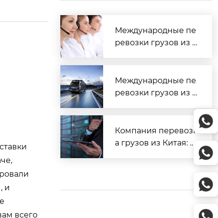
Международные пе
ревозки грузов из К
итая в Россию: полн
ый гид 2026
Международные пе
ревозки грузов из К
итая: полный гид 20
26
Компания перевозк
а грузов из Китая: Т
оставки
ОП-5 и полный гид
че,
2026
ировали
, и
е
вам всего