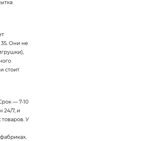
пытка
ет
 35. Они не
игрушки),
ного
и стоит
Срок — 7-10
 24/7, и
товаров. У
 фабриках.