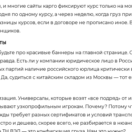
м, и многие сайты карго фиксируют курс только на м
годня по одному курсу, а через неделю, когда груз пр
разницы курсов, если в договоре не прописано иное.
енщиков.
нты
будьте про красивые баннеры на главной странице. 
правда. Есть ли у компании юридическое лицо в Росс
ых партий наличие российского юрлица критически 
Да, судиться с китайским складом из Москвы — тот е
зация. Универсалы, которые возят «все подряд» от и
рывают узкопрофильным игрокам. Почему? Потому ч
жды требует разных сертификатов и условий трансп
стро и дешево, скорее всего, не разбирается в нюан
е ТН ВЭД — это конфискация груза. Нам это нужно?