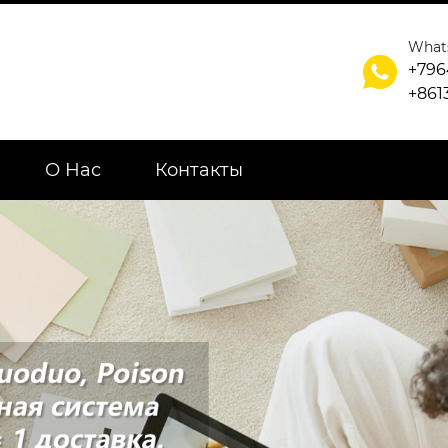
What

+796
+861
О Нас
Контакты