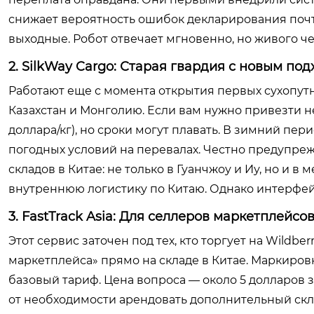
снижает вероятность ошибок декларирования почт
выходные. Робот отвечает мгновенно, но живого ч
2. SilkWay Cargo: Старая гвардия с новым по
Работают еще с момента открытия первых сухопут
Казахстан и Монголию. Если вам нужно привезти не
доллара/кг), но сроки могут плавать. В зимний пе
погодных условий на перевалах. Честно предупрежд
складов в Китае: не только в Гуанчжоу и Иу, но и
внутреннюю логистику по Китаю. Однако интерфейс 
3. FastTrack Asia: Для селлеров маркетплейсо
Этот сервис заточен под тех, кто торгует на Wildbe
маркетплейса» прямо на складе в Китае. Маркиров
базовый тариф. Цена вопроса — около 5 долларов за
от необходимости арендовать дополнительный скла