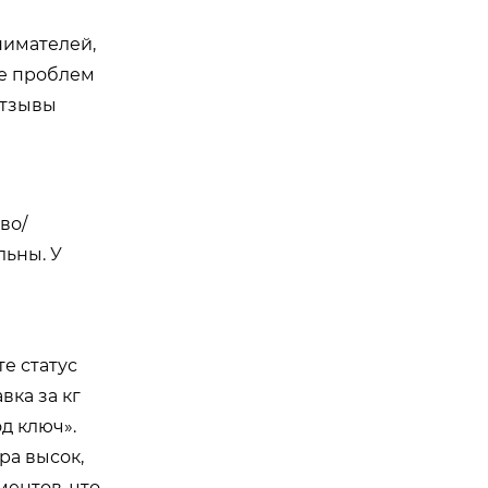
нимателей,
ие проблем
отзывы
во/
льны. У
е статус
вка за кг
д ключ».
ра высок,
ентов, что