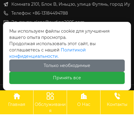
Комната 2101, Блок B, Иньцзо, улица Футянь, город Иу
Телефон: +86-13184494788
Эл. почта:
elena@ouding2005.com
Света:
+79645879333
Мы используем файлы cookie для улучшения

вашего опыта просмотра.
Света:
+8613184494788

Продолжая использовать этот сайт, вы
Юля:
+8613049929295

соглашаетесь с нашей
Политикой
конфиденциальности.
Елена:
+79636039888

Только необходимые
Принять все
ООО Оудин по управлению международными




цепями поставок
Главная
Обслуживани
О Нас
Контакты
я