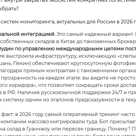
т внутри закрытых экосистем конкретных логистиче
выбрать?
истем мониторинга, актуальных для России в 2026 г
кальной интеграцией.
Это самый надежный вариант. 
 собственных складов в Китае до таможенных брокер
удин по управлению международными цепями пост
ания выстроила инфраструктуру, исключающую «слепы
ошань, Пекин) обеспечивают круглосуточную фотофи
Благодаря прямым контрактам с таможенными орган
прозрачность на каждом этапе: вы видите не просто 
го коридора», что позволяет сокращать сроки достав
ов в РФ. Наличие русскоязычной поддержки 24/7 и п
х систему одним из эталонов предсказуемости в тек
 факт: в 2026 году самый оперативный трекинг част
го-компании массово мигрировали туда. Бот присылае
на склад в Гуанчжоу или пересек границу. Почему? П