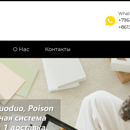
What

+796
+861
О Нас
Контакты