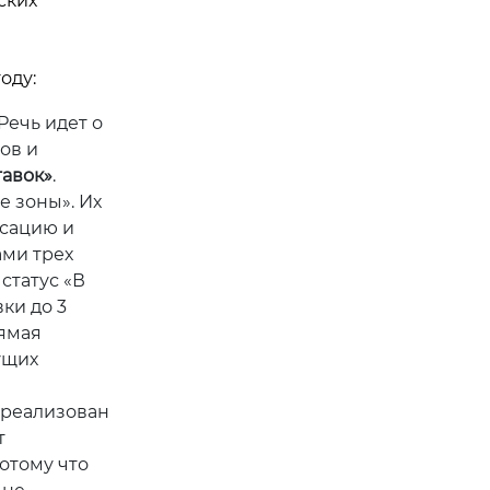
ских
оду:
Речь идет о
ов и
авок»
.
е зоны». Их
ксацию и
ами трех
статус «В
ки до 3
рямая
ущих
о реализован
т
отому что