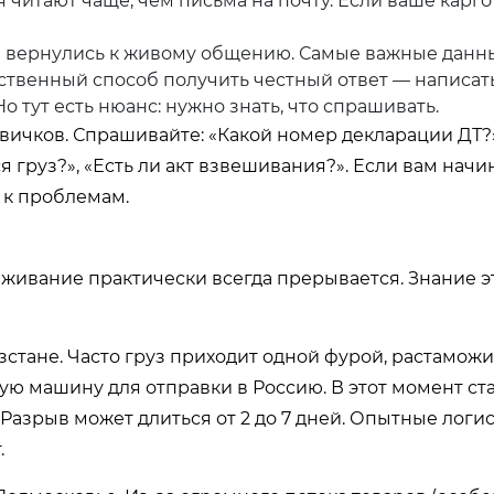
 читают чаще, чем письма на почту. Если ваше карго
ы вернулись к живому общению. Самые важные данн
ственный способ получить честный ответ — написат
тут есть нюанс: нужно знать, что спрашивать.
овичков. Спрашивайте: «Какой номер декларации ДТ?»
 груз?», «Есть ли акт взвешивания?». Если вам начи
 к проблемам.
леживание практически всегда прерывается. Знание э
зстане. Часто груз приходит одной фурой, растамож
гую машину для отправки в Россию. В этот момент ст
Разрыв может длиться от 2 до 7 дней. Опытные логи
.