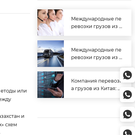
Международные пе
ревозки грузов из К
итая в Россию: полн
ый гид 2026
Международные пе
ревозки грузов из К
итая: полный гид 20
26
Компания перевозк
а грузов из Китая: Т
 методы или
ОП-5 и полный гид
между
2026
захстан и
х» схем
о