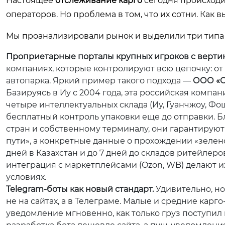
Настоящее
отслеживание карго
сегодня происходи
операторов. Но проблема в том, что их сотни. Как 
Мы проанализировали рынок и выделили три типа с
Проприетарные порталы крупных игроков с верти
компаниях, которые контролируют всю цепочку: от
автопарка. Яркий пример такого подхода —
ООО «О
Базируясь в Иу с 2004 года, эта российская комп
четыре интеллектуальных склада (Иу, Гуанчжоу, Ф
бесплатный контроль упаковки еще до отправки. 
стран и собственному терминалу, они гарантируют 
пути», а конкретные данные о прохождении «зелено
дней в Казахстан и до 7 дней до складов ритейлер
интеграция с маркетплейсами (Ozon, WB) делают и
условиях.
Telegram-боты как новый стандарт.
Удивительно, но
не на сайтах, а в Телеграме. Малые и средние кар
уведомление мгновенно, как только груз поступил 