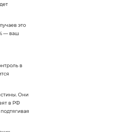
дет
случаев это
0% — ваш
онтроль в
ится
истины. Они
зят в РФ
 подтягивая