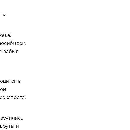
-за
кеке.
восибирск,
се забыл
ходится в
ной
еэкспорта,
научились
шруты и