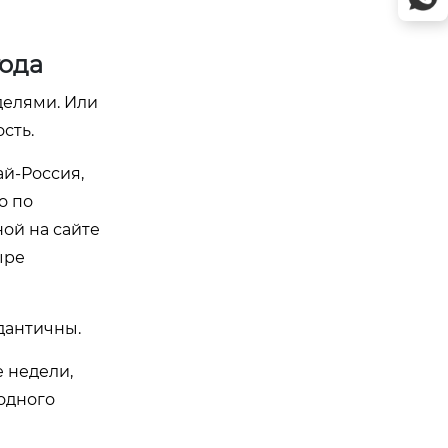
года
делями. Или
сть.
ай-Россия,
о по
ой на сайте
ыре
дантичны.
е недели,
одного