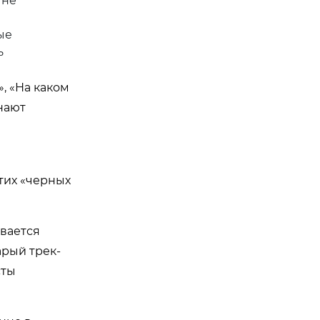
 не
ые
ь
, «На каком
нают
тих «черных
ивается
арый трек-
сты