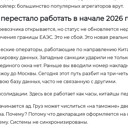
ойлер: большинство популярных агрегаторов врут.
перестало работать в начале 2026 
ревозчика открывается, но статус не обновляется не
чения границы ЕАЭС. Это не сбой. Это новая реально
тические операторы, работающие по направлению Кит
ровку данных. Западные санкции ударили не тольк
единого окна нет. Раньше вы вводили номер накладн
жоу до Москвы. Сегодня этот путь разбит на три-чет
ою базу данных, часто не связанную с другими.
солидации. Здесь все работает как часы, китайцы пе
ачинается ад. Груз может числиться «на таможне» дв
на. Почему? Потому что декларация оформляется на 
тьему. Системы не синхронизированы.