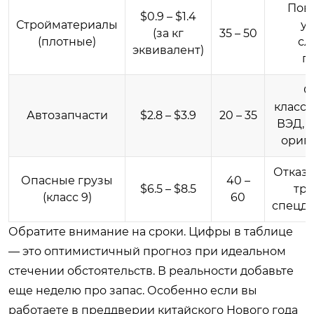
Пов
$0.9 – $1.4
Стройматериалы
уп
(за кг
35 – 50
(плотные)
сл
эквивалент)
п
С
класс
Автозапчасти
$2.8 – $3.9
20 – 35
ВЭД, 
ориг
Отказ 
Опасные грузы
40 –
$6.5 – $8.5
тр
(класс 9)
60
спецд
Обратите внимание на сроки. Цифры в таблице
— это оптимистичный прогноз при идеальном
стечении обстоятельств. В реальности добавьте
еще неделю про запас. Особенно если вы
работаете в преддверии китайского Нового года