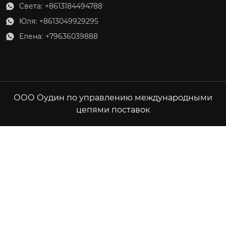
Света:
+8613184494788

Юля:
+8613049929295

Елена:
+79636039888

ООО Оудин по управлению международными
цепями поставок