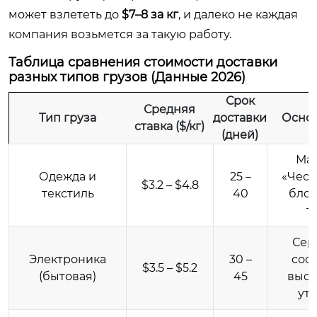
может взлететь до
$7–8 за кг
, и далеко не каждая
компания возьмется за такую работу.
Таблица сравнения стоимости доставки
разных типов грузов (Данные 2026)
Срок
Средняя
Тип груза
доставки
Осно
ставка ($/кг)
(дней)
Ма
Одежда и
25 –
«Чест
$3.2 – $4.8
текстиль
40
блок
т
Сер
Электроника
30 –
соот
$3.5 – $5.2
(бытовая)
45
высо
ут