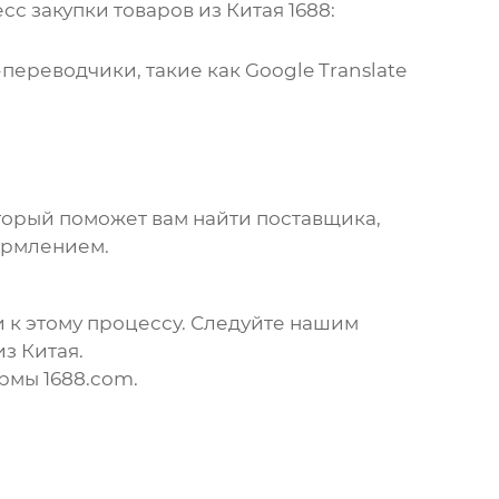
есс закупки
товаров из Китая 1688
:
ереводчики, такие как Google Translate
который поможет вам найти поставщика,
формлением.
 к этому процессу. Следуйте нашим
из Китая
.
рмы 1688.com.