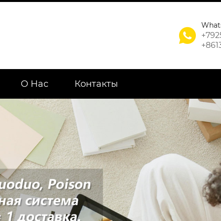
What

+792
+861
О Нас
Контакты