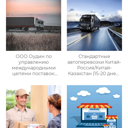
цепями поставок
ООО Оудин по
Стандартные
управлению
автоперевозки Китай-
международными
Россия/Китай-
цепями поставок:
Казахстан (15-20 дней)
Эксперт в сфере
— ООО Оудин по
трансграничной
управлению
логистики Китай-
международными
Россия/Китай-
цепями поставок
Казахстан,
предлагающий
множество
эффективных
способов доставки