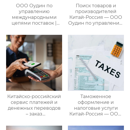
ООО Оудин по
Поиск товаров и
управлению
производителей
международными
Китай-Россия — ООО
цепями поставок |
Оудин по управлению
Профессиональные
международными
услуги
цепями поставок
посреднических
закупок Китай-Россия:
комплексное
решение ваших
трансграничных задач
Китайско-российский
Таможенное
сервис платежей и
оформление и
денежных переводов
налоговые услуги
– заказ
Китай-Россия — ООО
международной цепи
Оудин по управлению
поставок
международными