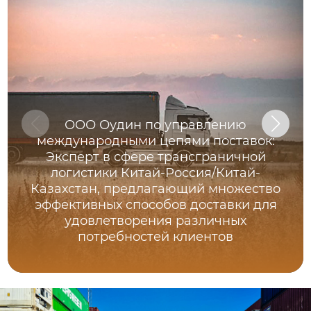
ООО Оудин по управлению
международными цепями поставок:
Эксперт в сфере трансграничной
логистики Китай-Россия/Китай-
Казахстан, предлагающий множество
эффективных способов доставки для
удовлетворения различных
потребностей клиентов