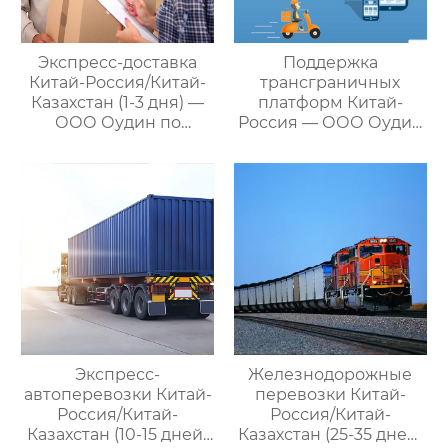
для удовлетворения
различных
потребностей
Экспресс-доставка
Поддержка
клиентов
Китай-Россия/Китай-
трансграничных
Казахстан (1-3 дня) —
платформ Китай-
ООО Оудин по
Россия — ООО Оудин
управлению
по управлению
международными
международными
цепями поставок
цепями поставок
Экспресс-
Железнодорожные
автоперевозки Китай-
перевозки Китай-
Россия/Китай-
Россия/Китай-
Казахстан (10-15 дней)
Казахстан (25-35 дней)