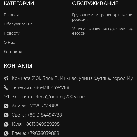
КАТЕГОРИИ
ОБСЛУЖИВАНИЕ
Главная
Грузовые или транспортные пе
ревозки
Обслуживание
Услуги по закупке грузовых пер
Новости
евозок
О Нас
Контакты
КОНТАКТЫ
Комната 2101, Блок B, Иньцзо, улица Футянь, город Иу
Телефон: +86-13184494788
Эл. почта:
elena@ouding2005.com
Аника:
+79255377888

Света:
+8613184494788

Юля:
+8613049929295

Елена:
+79636039888
