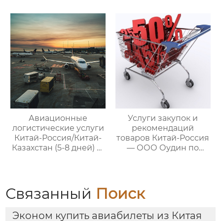
— ООО Оудин по
— ООО Оудин по
управлению
управлению
международными
международными
цепями поставок
цепями поставок
Авиационные
Услуги закупок и
логистические услуги
рекомендаций
Китай-Россия/Китай-
товаров Китай-Россия
Казахстан (5-8 дней) —
— ООО Оудин по
ООО Оудин по
управлению
управлению
международными
международными
цепями поставок
цепями поставок
Связанный
Поиск
Эконом купить авиабилеты из Китая