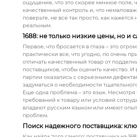
ощущение, что это скорее минное поле, че
качественный контроль и, что немаловажн
поверьте, не все так просто, как кажется
реальным.
1688: не только низкие цены, но и
Первое, что бросается в глаза – это огр
практически все, что угодно, по очень 
отличать качественный товар от подделки
поставщиков, чтобы оценить качество. И 
партии оказались с серьезными дефектам
задуматься о необходимости тщательного
Еще одна проблема – это язык. Несмотря
требований к товару или условий сотруд
владеют русским языком или имеют опыт
проблем.
Поиск надежного поставщика: клю
Как найти 'того самого' поставщика на 16