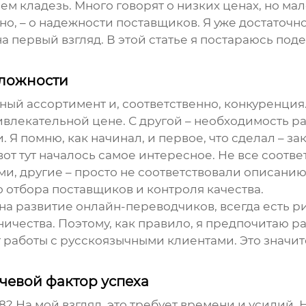
м кладезь. Много говорят о низких ценах, но мало
о, – о надежности поставщиков. Я уже достаточно
 на первый взгляд. В этой статье я постараюсь по
 сложности
омный ассортимент и, соответственно, конкуренция
привлекательной цене. С другой – необходимость 
. Я помню, как начинал, и первое, что сделал – з
вот тут началось самое интересное. Не все соотв
и, другие – просто не соответствовали описанию
 отбора поставщиков и контроля качества.
 на развитие онлайн-переводчиков, всегда есть 
ничества. Поэтому, как правило, я предпочитаю 
 работы с русскоязычными клиентами. Это значи
чевой фактор успеха
88? На мой взгляд, это требует времени и усилий. 