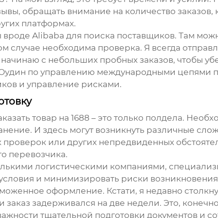
зывы, обращать внимание на количество заказов, 
угих платформах.
 вроде Alibaba для поиска поставщиков. Там мо
ом случае необходима проверка. Я всегда отправ
, начинаю с небольших пробных заказов, чтобы у
ОО Оудин по управлению международными цепями 
иков и управление рисками.
отовку
аказать товар на 1688 – это только полдела. Необ
ение. И здесь могут возникнуть различные сложн
 проверок или других непредвиденных обстоятел
го перевозчика.
олькими логистическими компаниями, специализи
 условия и минимизировать риски возникновения
моженное оформление. Кстати, я недавно столкнул
заказ задерживался на две недели. Это, конечн
 важности тщательной подготовки документов и с