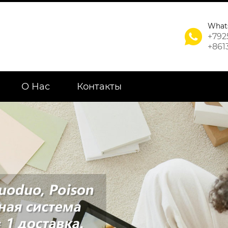
What

+792
+861
О Нас
Контакты