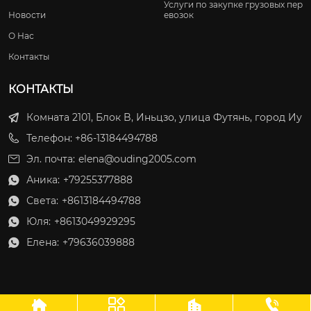
Услуги по закупке грузовых пер
Новости
евозок
О Нас
Контакты
КОНТАКТЫ
Комната 2101, Блок B, Иньцзо, улица Футянь, город Иу
Телефон: +86-13184494788
Эл. почта:
elena@ouding2005.com
Аника:
+79255377888

Света:
+8613184494788

Юля:
+8613049929295

Елена:
+79636039888




