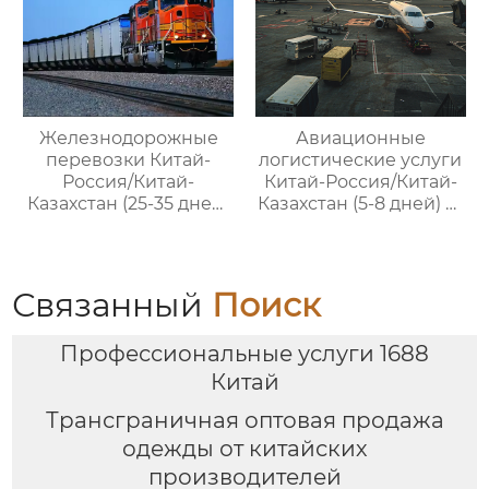
Железнодорожные
Авиационные
перевозки Китай-
логистические услуги
Россия/Китай-
Китай-Россия/Китай-
Казахстан (25-35 дней)
Казахстан (5-8 дней) —
— ООО Оудин по
ООО Оудин по
управлению
управлению
международными
международными
цепями поставок
цепями поставок
Связанный
Поиск
Профессиональные услуги 1688
Китай
Трансграничная оптовая продажа
одежды от китайских
производителей