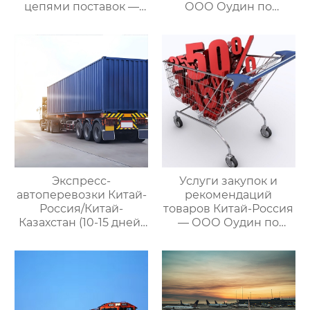
цепями поставок —
ООО Оудин по
ваш проводник в
управлению
мире китайско-
международными
российских закупок
цепями поставок
Экспресс-
Услуги закупок и
автоперевозки Китай-
рекомендаций
Россия/Китай-
товаров Китай-Россия
Казахстан (10-15 дней)
— ООО Оудин по
— ООО Оудин по
управлению
управлению
международными
международными
цепями поставок
цепями поставок