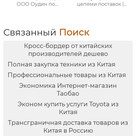
ООО Оудин по
цепями поставок |
управлению
Дополнительные
международными
услуги для полного
цепями поставок
цикла
посреднических
Связанный
Поиск
закупок Китай-Россия
Кросс-бордер от китайских
производителей дешево
Полная закупка техники из Китая
Профессиональные товары из Китая
Экономика Интернет-магазин
Таобао
Эконом купить услуги Toyota из
Китая
Трансграничная доставка товаров из
Китая в Россию