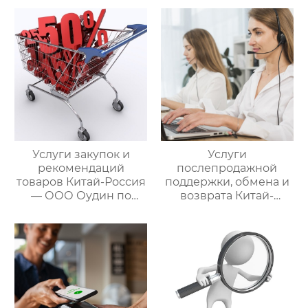
управлению
услуги
международными
посреднических
цепями поставок
закупок Китай-Россия:
комплексное
решение ваших
трансграничных задач
Услуги закупок и
Услуги
рекомендаций
послепродажной
товаров Китай-Россия
поддержки, обмена и
— ООО Оудин по
возврата Китай-
управлению
Россия — ООО Оудин
международными
по управлению
цепями поставок
международными
цепями поставок