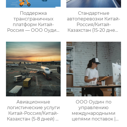
Поддержка
Стандартные
трансграничных
автоперевозки Китай-
платформ Китай-
Россия/Китай-
Россия — ООО Оудин
Казахстан (15-20 дней)
по управлению
— ООО Оудин по
международными
управлению
цепями поставок
международными
цепями поставок
Авиационные
ООО Оудин по
логистические услуги
управлению
Китай-Россия/Китай-
международными
Казахстан (5-8 дней) —
цепями поставок |
ООО Оудин по
Профессиональные