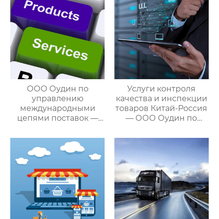
ООО Оудин по
Услуги контроля
управлению
качества и инспекции
международными
товаров Китай-Россия
цепями поставок —
— ООО Оудин по
ваш проводник в
управлению
мире китайско-
международными
российских закупок
цепями поставок