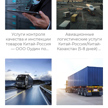
Услуги контроля
Авиационные
качества и инспекции
логистические услуги
товаров Китай-Россия
Китай-Россия/Китай-
— ООО Оудин по
Казахстан (5-8 дней) —
управлению
ООО Оудин по
международными
управлению
цепями поставок
международными
цепями поставок