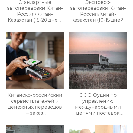
Стандартные
Экспресс-
автоперевозки Китай-
автоперевозки Китай-
Россия/Китай-
Россия/Китай-
Казахстан (15-20 дней)
Казахстан (10-15 дней)
— ООО Оудин по
— ООО Оудин по
управлению
управлению
международными
международными
цепями поставок
цепями поставок
Китайско-российский
ООО Оудин по
сервис платежей и
управлению
денежных переводов
международными
– заказ
цепями поставок:
международной цепи
Эксперт в сфере
поставок
трансграничной
логистики Китай-