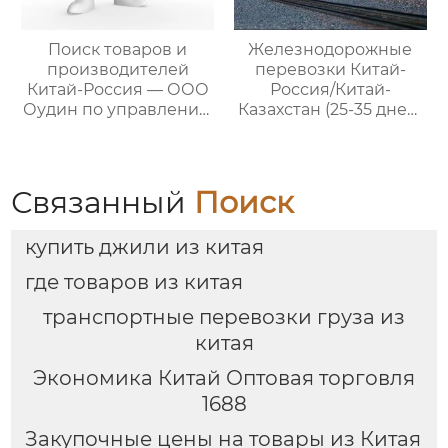
Поиск товаров и
Железнодорожные
производителей
перевозки Китай-
Китай-Россия — ООО
Россия/Китай-
Оудин по управлению
Казахстан (25-35 дней)
международными
— ООО Оудин по
цепями поставок
управлению
международными
цепями поставок
Связанный
Поиск
купить джили из китая
где товаров из китая
транспортные перевозки груза из
китая
Экономика Китай Оптовая торговля
1688
Закупочные цены на товары из Китая