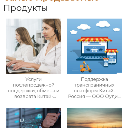
Продукты
Услуги
Поддержка
послепродажной
трансграничных
поддержки, обмена и
платформ Китай-
возврата Китай-
Россия — ООО Оудин
Россия — ООО Оудин
по управлению
по управлению
международными
международными
цепями поставок
цепями поставок