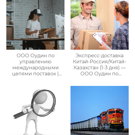
Россия/Китай-
Казахстан,
предлагающий
множество
эффективных
способов доставки
для удовлетворения
различных
потребностей
ООО Оудин по
Экспресс-доставка
клиентов
управлению
Китай-Россия/Китай-
международными
Казахстан (1-3 дня) —
цепями поставок |
ООО Оудин по
Профессиональные
управлению
услуги
международными
посреднических
цепями поставок
закупок Китай-Россия:
комплексное
решение ваших
трансграничных задач