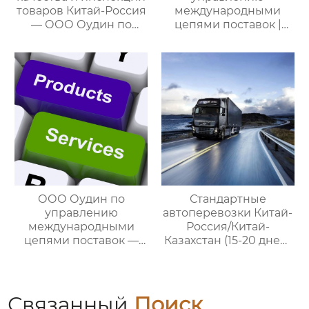
товаров Китай-Россия
международными
— ООО Оудин по
цепями поставок |
управлению
Профессиональные
международными
услуги
цепями поставок
посреднических
закупок Китай-Россия:
комплексное
решение ваших
трансграничных задач
ООО Оудин по
Стандартные
управлению
автоперевозки Китай-
международными
Россия/Китай-
цепями поставок —
Казахстан (15-20 дней)
ваш проводник в
— ООО Оудин по
мире китайско-
управлению
российских закупок
международными
цепями поставок
Связанный
Поиск