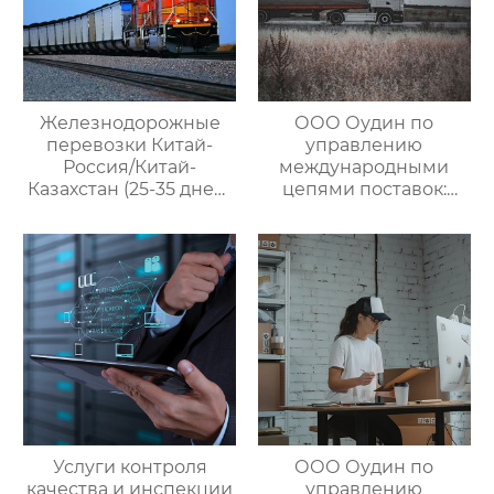
Железнодорожные
ООО Оудин по
перевозки Китай-
управлению
Россия/Китай-
международными
Казахстан (25-35 дней)
цепями поставок:
— ООО Оудин по
Эксперт в сфере
управлению
трансграничной
международными
логистики Китай-
цепями поставок
Россия/Китай-
Казахстан,
предлагающий
множество
эффективных
способов доставки
для удовлетворения
различных
потребностей
Услуги контроля
ООО Оудин по
клиентов
качества и инспекции
управлению