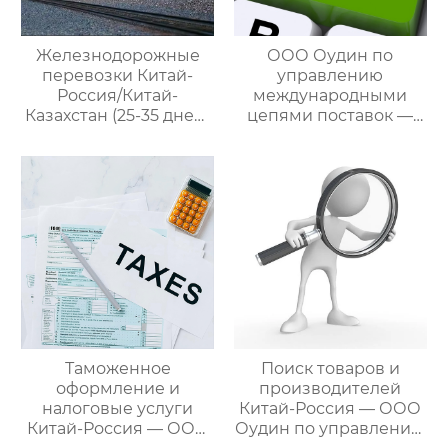
для удовлетворения
различных
потребностей
Железнодорожные
ООО Оудин по
клиентов
перевозки Китай-
управлению
Россия/Китай-
международными
Казахстан (25-35 дней)
цепями поставок —
— ООО Оудин по
ваш проводник в
управлению
мире китайско-
международными
российских закупок
цепями поставок
Таможенное
Поиск товаров и
оформление и
производителей
налоговые услуги
Китай-Россия — ООО
Китай-Россия — ООО
Оудин по управлению