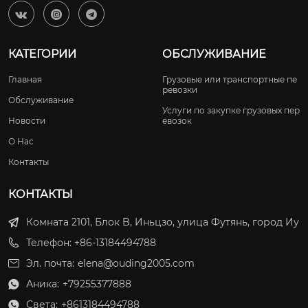



КАТЕГОРИИ
ОБСЛУЖИВАНИЕ
Главная
Грузовые или транспортные пе
ревозки
Обслуживание
Услуги по закупке грузовых пер
Новости
евозок
О Нас
Контакты
КОНТАКТЫ
Комната 2101, Блок B, Иньцзо, улица Футянь, город Иу
Телефон: +86-13184494788
Эл. почта:
elena@ouding2005.com
Аника:
+79255377888

Света:
+8613184494788
