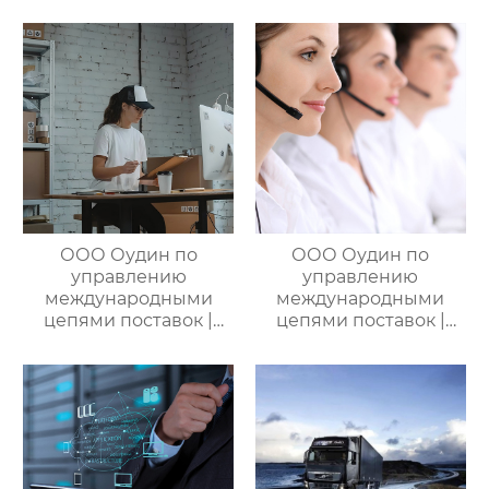
Оудин по управлению
международными
международными
цепями поставок
цепями поставок
ООО Оудин по
ООО Оудин по
управлению
управлению
международными
международными
цепями поставок |
цепями поставок |
Профессиональные
Дополнительные
услуги
услуги для полного
посреднических
цикла
закупок Китай-Россия:
посреднических
комплексное
закупок Китай-Россия
решение ваших
трансграничных задач