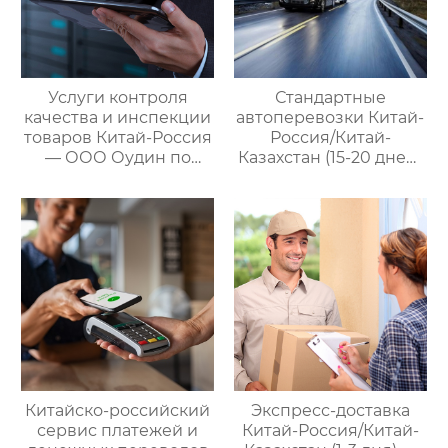
Услуги контроля
Стандартные
качества и инспекции
автоперевозки Китай-
товаров Китай-Россия
Россия/Китай-
— ООО Оудин по
Казахстан (15-20 дней)
управлению
— ООО Оудин по
международными
управлению
цепями поставок
международными
цепями поставок
Китайско-российский
Экспресс-доставка
сервис платежей и
Китай-Россия/Китай-