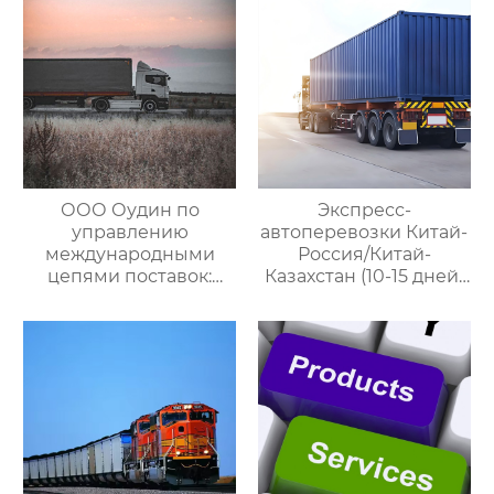
ООО Оудин по
Экспресс-
управлению
автоперевозки Китай-
международными
Россия/Китай-
цепями поставок:
Казахстан (10-15 дней)
Эксперт в сфере
— ООО Оудин по
трансграничной
управлению
логистики Китай-
международными
Россия/Китай-
цепями поставок
Казахстан,
предлагающий
множество
эффективных
способов доставки