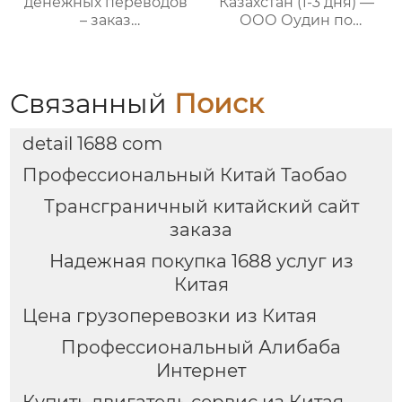
денежных переводов
Казахстан (1-3 дня) —
– заказ
ООО Оудин по
международной цепи
управлению
поставок
международными
цепями поставок
Связанный
Поиск
detail 1688 com
Профессиональный Китай Таобао
Трансграничный китайский сайт
заказа
Надежная покупка 1688 услуг из
Китая
Цена грузоперевозки из Китая
Профессиональный Алибаба
Интернет