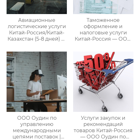
Авиационные
Таможенное
логистические услуги
оформление и
Китай-Россия/Китай-
налоговые услуги
Казахстан (5-8 дней) —
Китай-Россия — ООО
ООО Оудин по
Оудин по управлению
управлению
международными
международными
цепями поставок
цепями поставок
ООО Оудин по
Услуги закупок и
управлению
рекомендаций
международными
товаров Китай-Россия
цепями поставок |
— ООО Оудин по