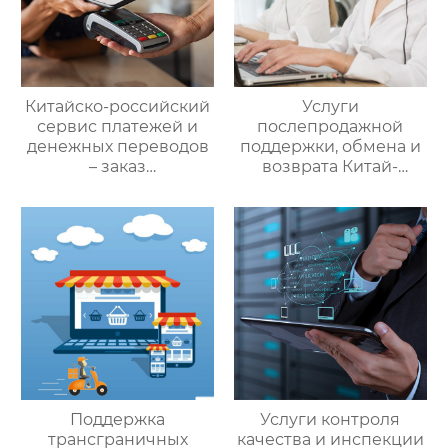
Китайско-российский
Услуги
сервис платежей и
послепродажной
денежных переводов
поддержки, обмена и
– заказ
возврата Китай-
международной цепи
Россия — ООО Оудин
поставок
по управлению
международными
цепями поставок
Поддержка
Услуги контроля
трансграничных
качества и инспекции