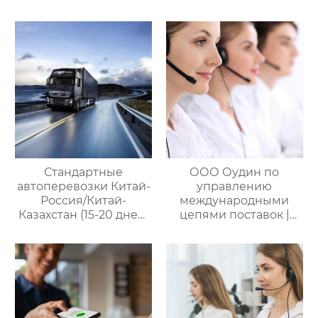
Профессиональные
управлению
услуги
международными
посреднических
цепями поставок
закупок Китай-Россия:
комплексное
решение ваших
трансграничных задач
Стандартные
ООО Оудин по
автоперевозки Китай-
управлению
Россия/Китай-
международными
Казахстан (15-20 дней)
цепями поставок |
— ООО Оудин по
Дополнительные
управлению
услуги для полного
международными
цикла
цепями поставок
посреднических
закупок Китай-Россия