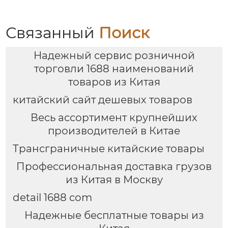
по управлению
управлению
международными
международными
цепями поставок
цепями поставок
Связанный
Поиск
Надежный сервис розничной
торговли 1688 наименований
товаров из Китая
китайский сайт дешевых товаров
Весь ассортимент крупнейших
производителей в Китае
Трансграничные китайские товары
Профессиональная доставка грузов
из Китая в Москву
detail 1688 com
Надежные бесплатные товары из