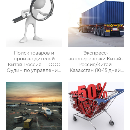
Поиск товаров и
Экспресс-
производителей
автоперевозки Китай-
Китай-Россия — ООО
Россия/Китай-
Оудин по управлению
Казахстан (10-15 дней)
международными
— ООО Оудин по
цепями поставок
управлению
международными
цепями поставок