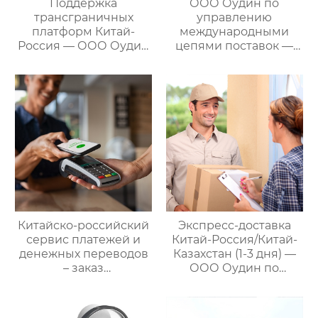
Поддержка
ООО Оудин по
трансграничных
управлению
платформ Китай-
международными
Россия — ООО Оудин
цепями поставок —
по управлению
ваш проводник в
международными
мире китайско-
цепями поставок
российских закупок
Китайско-российский
Экспресс-доставка
сервис платежей и
Китай-Россия/Китай-
денежных переводов
Казахстан (1-3 дня) —
– заказ
ООО Оудин по
международной цепи
управлению
поставок
международными
цепями поставок