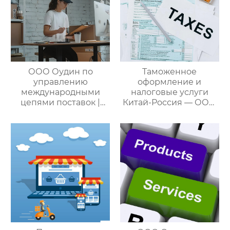
ООО Оудин по
Таможенное
управлению
оформление и
международными
налоговые услуги
цепями поставок |
Китай-Россия — ООО
Профессиональные
Оудин по управлению
услуги
международными
посреднических
цепями поставок
закупок Китай-Россия:
комплексное
решение ваших
трансграничных задач