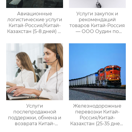
Авиационные
Услуги закупок и
логистические услуги
рекомендаций
Китай-Россия/Китай-
товаров Китай-Россия
Казахстан (5-8 дней) —
— ООО Оудин по
ООО Оудин по
управлению
управлению
международными
международными
цепями поставок
цепями поставок
Услуги
Железнодорожные
послепродажной
перевозки Китай-
поддержки, обмена и
Россия/Китай-
возврата Китай-
Казахстан (25-35 дней)
Россия — ООО Оудин
— ООО Оудин по