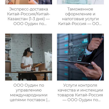
Экспресс-доставка
Таможенное
Китай-Россия/Китай-
оформление и
Казахстан (1-3 дня) —
налоговые услуги
ООО Оудин по
Китай-Россия — ООО
управлению
Оудин по управлению
международными
международными
цепями поставок
цепями поставок
ООО Оудин по
Услуги контроля
управлению
качества и инспекции
международными
товаров Китай-Россия
цепями поставок |
— ООО Оудин по
Профессиональные
управлению