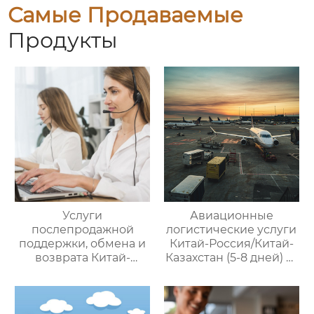
Самые Продаваемые
Продукты
Услуги
Авиационные
послепродажной
логистические услуги
поддержки, обмена и
Китай-Россия/Китай-
возврата Китай-
Казахстан (5-8 дней) —
Россия — ООО Оудин
ООО Оудин по
по управлению
управлению
международными
международными
цепями поставок
цепями поставок