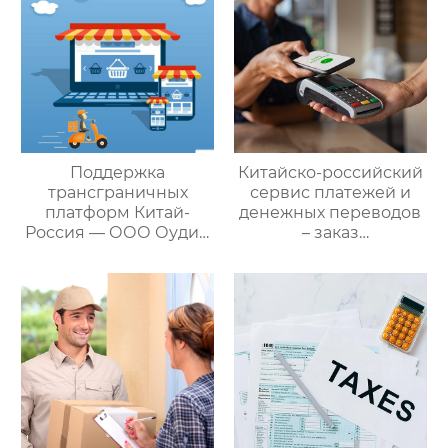
Поддержка
Китайско-российский
трансграничных
сервис платежей и
платформ Китай-
денежных переводов
Россия — ООО Оудин
– заказ
по управлению
международной цепи
международными
поставок
цепями поставок