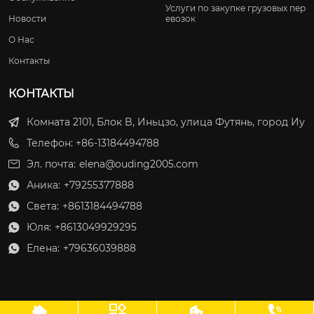
Услуги по закупке грузовых пер
Новости
евозок
О Нас
Контакты
КОНТАКТЫ
Комната 2101, Блок B, Иньцзо, улица Футянь, город Иу
Телефон: +86-13184494788
Эл. почта:
elena@ouding2005.com
Аника:
+79255377888

Света:
+8613184494788

Юля:
+8613049929295

Елена:
+79636039888




