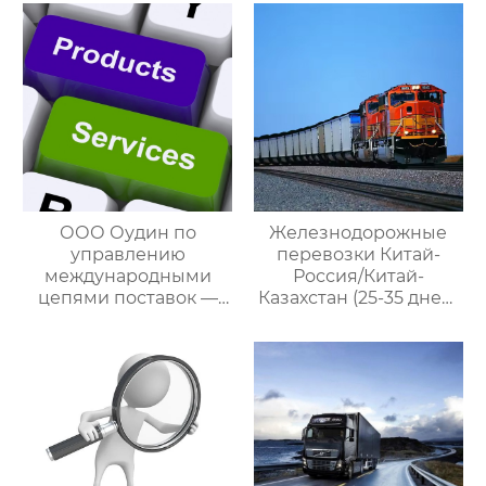
услуги
международными
посреднических
цепями поставок
закупок Китай-Россия:
комплексное
решение ваших
трансграничных задач
ООО Оудин по
Железнодорожные
управлению
перевозки Китай-
международными
Россия/Китай-
цепями поставок —
Казахстан (25-35 дней)
ваш проводник в
— ООО Оудин по
мире китайско-
управлению
российских закупок
международными
цепями поставок