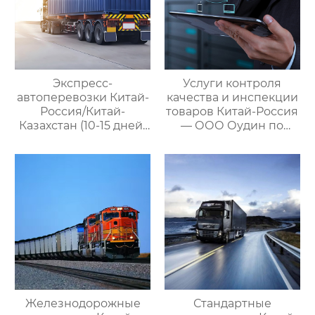
Экспресс-
Услуги контроля
автоперевозки Китай-
качества и инспекции
Россия/Китай-
товаров Китай-Россия
Казахстан (10-15 дней)
— ООО Оудин по
— ООО Оудин по
управлению
управлению
международными
международными
цепями поставок
цепями поставок
Железнодорожные
Стандартные