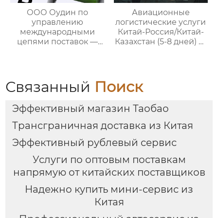
потребностей
ООО Оудин по
Авиационные
клиентов
управлению
логистические услуги
международными
Китай-Россия/Китай-
цепями поставок —
Казахстан (5-8 дней) —
ваш проводник в
ООО Оудин по
мире китайско-
управлению
российских закупок
международными
цепями поставок
Связанный
Поиск
Эффективный магазин Таобао
Трансграничная доставка из Китая
Эффективный рублевый сервис
Услуги по оптовым поставкам
напрямую от китайских поставщиков
Надежно купить мини-сервис из
Китая