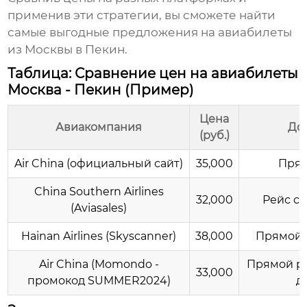
применив эти стратегии, вы сможете найти
самые выгодные предложения на авиабилеты
из Москвы в Пекин.
Таблица: Сравнение цен на авиабилеты
Москва - Пекин (Пример)
Цена
Авиакомпания
До
(руб.)
Air China (официальный сайт)
35,000
Прям
China Southern Airlines
32,000
Рейс с 
(Aviasales)
Hainan Airlines (Skyscanner)
38,000
Прямой 
Air China (Momondo -
Прямой ре
33,000
промокод SUMMER2024)
д