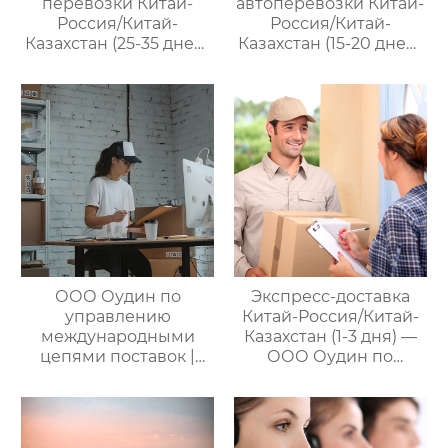
перевозки Китай-
автоперевозки Китай-
Россия/Китай-
Россия/Китай-
Казахстан (25-35 дней)
Казахстан (15-20 дней)
— ООО Оудин по
— ООО Оудин по
управлению
управлению
международными
международными
цепями поставок
цепями поставок
ООО Оудин по
Экспресс-доставка
управлению
Китай-Россия/Китай-
международными
Казахстан (1-3 дня) —
цепями поставок |
ООО Оудин по
Профессиональные
управлению
услуги
международными
посреднических
цепями поставок
закупок Китай-Россия: