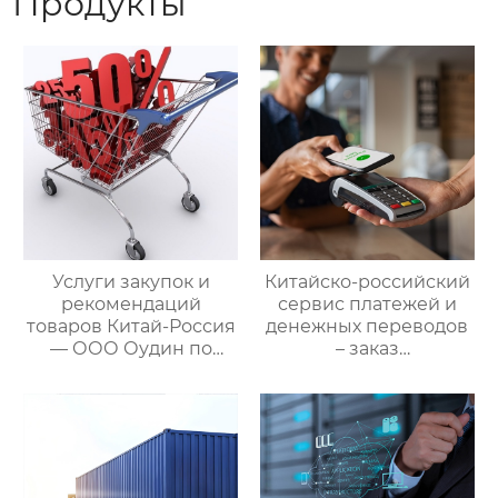
Продукты
Услуги закупок и
Китайско-российский
рекомендаций
сервис платежей и
товаров Китай-Россия
денежных переводов
— ООО Оудин по
– заказ
управлению
международной цепи
международными
поставок
цепями поставок