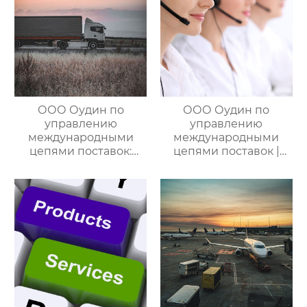
комплексное
решение ваших
трансграничных задач
ООО Оудин по
ООО Оудин по
управлению
управлению
международными
международными
цепями поставок:
цепями поставок |
Эксперт в сфере
Дополнительные
трансграничной
услуги для полного
логистики Китай-
цикла
Россия/Китай-
посреднических
Казахстан,
закупок Китай-Россия
предлагающий
множество
эффективных
способов доставки
для удовлетворения
различных