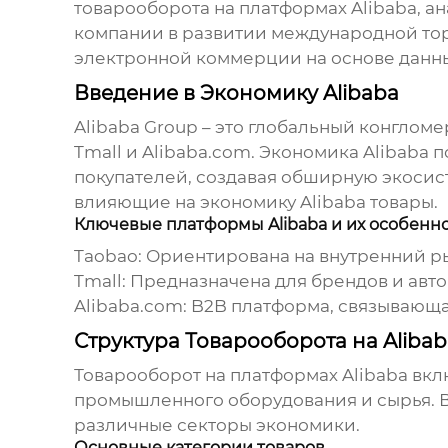
товарооборота на платформах Alibaba, 
компании в развитии международной то
электронной коммерции на основе данн
Введение в Экономику Alibaba
Alibaba Group – это глобальный конглом
Tmall и Alibaba.com.
Экономика Alibaba
п
покупателей, создавая обширную экосис
влияющие на
экономику Alibaba товары
.
Ключевые платформы Alibaba и их особенн
Taobao: Ориентирована на внутренний р
Tmall: Предназначена для брендов и авт
Alibaba.com: B2B платформа, связывающа
Структура Товарооборота на Alibab
Товарооборот на платформах Alibaba вк
промышленного оборудования и сырья. В
различные секторы экономики.
Основные категории товаров