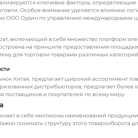
анализируются ключевые факторы, определяющие 
рговли. Особое внимание уделяется влиянию лог
ых ООО Оудин по управлению международными ц
ерат, включающий в себя множество платформ эле
остроена на принципе предоставления площадки
тему для торговли товарами различных категорий
ости
ынок Китая, предлагает широкий ассортимент тов
оризованных дистрибьюторов, предлагает более к
я поставщиков и покупателей по всему миру.
a
лючает в себя миллионы наименований продукции,
ажно понимать структуру этого товарооборота д