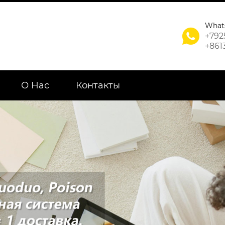
What

+792
+861
О Нас
Контакты