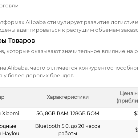
рговли
тформах Alibaba стимулирует развитие логисти
ждены адаптироваться к растущим объемам заказо
ры Товаров
, которые оказывают значительное влияние на р
 на Alibaba, часто отличается конкурентоспособ
а у более дорогих брендов.
Цена н
ар
Характеристики
(прибли
 Xiaomi
5G, 8GB RAM, 128GB ROM
$
водные
Bluetooth 5.0, до 20 часов
 Haylou
работы