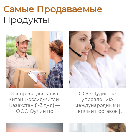
Самые Продаваемые
Продукты
Экспресс-доставка
ООО Оудин по
Китай-Россия/Китай-
управлению
Казахстан (1-3 дня) —
международными
ООО Оудин по
цепями поставок |
управлению
Дополнительные
международными
услуги для полного
цепями поставок
цикла