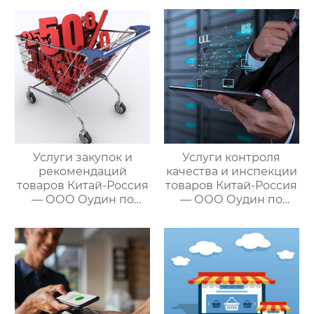
международными
услуги
цепями поставок
посреднических
закупок Китай-Россия:
комплексное
решение ваших
трансграничных задач
Услуги закупок и
Услуги контроля
рекомендаций
качества и инспекции
товаров Китай-Россия
товаров Китай-Россия
— ООО Оудин по
— ООО Оудин по
управлению
управлению
международными
международными
цепями поставок
цепями поставок