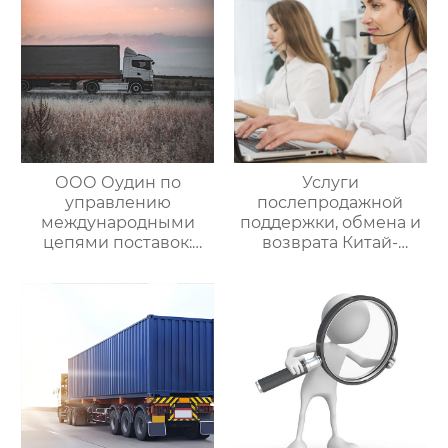
посреднических
закупок Китай-Россия
ООО Оудин по
Услуги
управлению
послепродажной
международными
поддержки, обмена и
цепями поставок:
возврата Китай-
Эксперт в сфере
Россия — ООО Оудин
трансграничной
по управлению
логистики Китай-
международными
Россия/Китай-
цепями поставок
Казахстан,
предлагающий
множество
эффективных
способов доставки
для удовлетворения