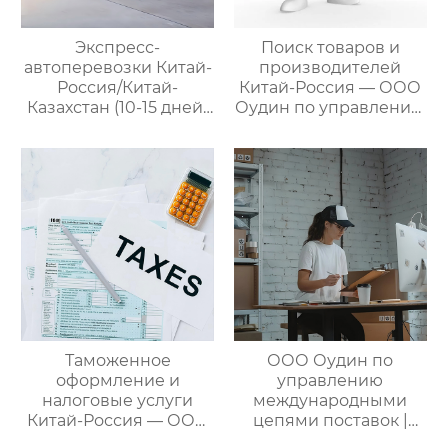
различных
потребностей
Экспресс-
Поиск товаров и
клиентов
автоперевозки Китай-
производителей
Россия/Китай-
Китай-Россия — ООО
Казахстан (10-15 дней)
Оудин по управлению
— ООО Оудин по
международными
управлению
цепями поставок
международными
цепями поставок
Таможенное
ООО Оудин по
оформление и
управлению
налоговые услуги
международными
Китай-Россия — ООО
цепями поставок |
Оудин по управлению
Профессиональные