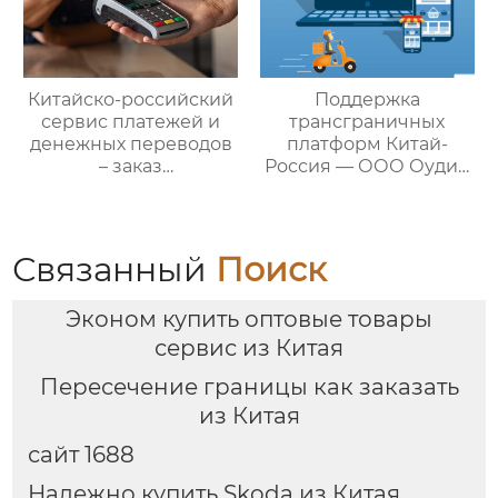
Китайско-российский
Поддержка
сервис платежей и
трансграничных
денежных переводов
платформ Китай-
– заказ
Россия — ООО Оудин
международной цепи
по управлению
поставок
международными
цепями поставок
Связанный
Поиск
Эконом купить оптовые товары
сервис из Китая
Пересечение границы как заказать
из Китая
сайт 1688
Надежно купить Skoda из Китая