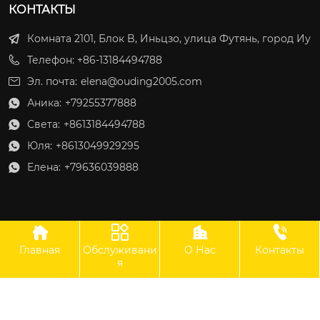
КОНТАКТЫ
Комната 2101, Блок B, Иньцзо, улица Футянь, город Иу
Телефон: +86-13184494788
Эл. почта:
elena@ouding2005.com
Аника:
+79255377888

Света:
+8613184494788

Юля:
+8613049929295

Елена:
+79636039888





Главная
Обслуживани
О Нас
Контакты
ООО Оудин по управлению международными цепями поставок
я