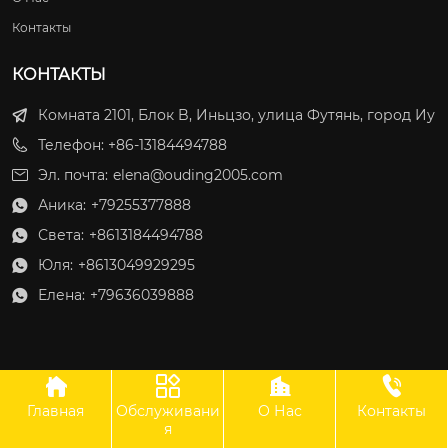
Контакты
КОНТАКТЫ
Комната 2101, Блок B, Иньцзо, улица Футянь, город Иу
Телефон: +86-13184494788
Эл. почта:
elena@ouding2005.com
Аника:
+79255377888

Света:
+8613184494788

Юля:
+8613049929295

Елена:
+79636039888





Главная
Обслуживани
О Нас
Контакты
ООО Оудин по управлению международными цепями поставок
я