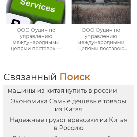
ООО Оудин по
ООО Оудин по
управлению
управлению
международными
международными
цепями поставок —
цепями поставок:
ваш проводник в
Эксперт в сфере
мире китайско-
трансграничной
российских закупок
логистики Китай-
Россия/Китай-
Связанный
Поиск
Казахстан,
предлагающий
машины из китая купить в россии
множество
эффективных
Экономика Самые дешевые товары
способов доставки
из Китая
для удовлетворения
различных
Надежные грузоперевозки из Китая
потребностей
в Россию
клиентов