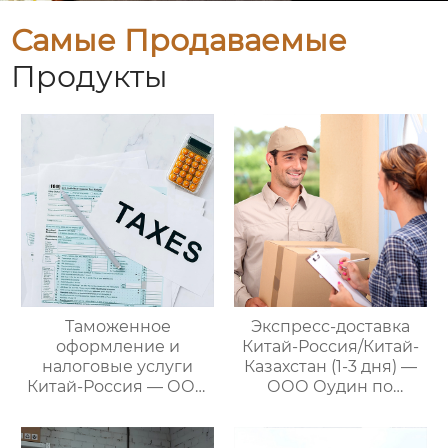
Самые Продаваемые
Продукты
Таможенное
Экспресс-доставка
оформление и
Китай-Россия/Китай-
налоговые услуги
Казахстан (1-3 дня) —
Китай-Россия — ООО
ООО Оудин по
Оудин по управлению
управлению
международными
международными
цепями поставок
цепями поставок