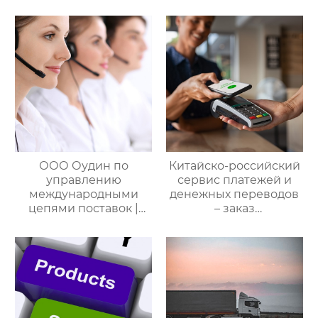
управлению
управлению
международными
международными
цепями поставок
цепями поставок
ООО Оудин по
Китайско-российский
управлению
сервис платежей и
международными
денежных переводов
цепями поставок |
– заказ
Дополнительные
международной цепи
услуги для полного
поставок
цикла
посреднических
закупок Китай-Россия