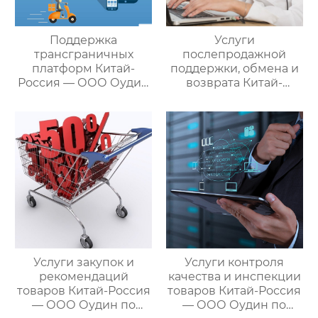
Поддержка
Услуги
трансграничных
послепродажной
платформ Китай-
поддержки, обмена и
Россия — ООО Оудин
возврата Китай-
по управлению
Россия — ООО Оудин
международными
по управлению
цепями поставок
международными
цепями поставок
Услуги закупок и
Услуги контроля
рекомендаций
качества и инспекции
товаров Китай-Россия
товаров Китай-Россия
— ООО Оудин по
— ООО Оудин по