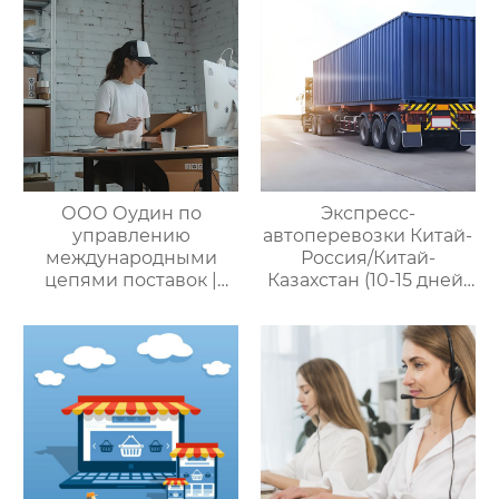
ООО Оудин по
Экспресс-
управлению
автоперевозки Китай-
международными
Россия/Китай-
цепями поставок |
Казахстан (10-15 дней)
Профессиональные
— ООО Оудин по
услуги
управлению
посреднических
международными
закупок Китай-Россия:
цепями поставок
комплексное
решение ваших
трансграничных задач