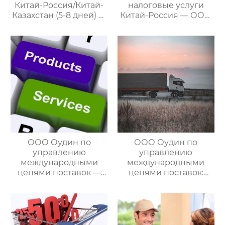
Китай-Россия/Китай-
налоговые услуги
Казахстан (5-8 дней) —
Китай-Россия — ООО
ООО Оудин по
Оудин по управлению
управлению
международными
международными
цепями поставок
цепями поставок
ООО Оудин по
ООО Оудин по
управлению
управлению
международными
международными
цепями поставок —
цепями поставок:
ваш проводник в
Эксперт в сфере
мире китайско-
трансграничной
российских закупок
логистики Китай-
Россия/Китай-
Казахстан,