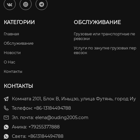



КАТЕГОРИИ
ОБСЛУЖИВАНИЕ
Главная
Грузовые или транспортные пе
ревозки
Обслуживание
Услуги по закупке грузовых пер
Новости
евозок
О Нас
Контакты
КОНТАКТЫ
Комната 2101, Блок B, Иньцзо, улица Футянь, город Иу
Телефон: +86-13184494788
Эл. почта:
elena@ouding2005.com
Аника:
+79255377888

Света:
+8613184494788
