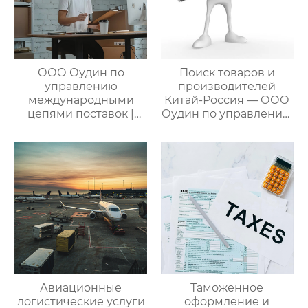
ООО Оудин по
Поиск товаров и
управлению
производителей
международными
Китай-Россия — ООО
цепями поставок |
Оудин по управлению
Профессиональные
международными
услуги
цепями поставок
посреднических
закупок Китай-Россия:
комплексное
решение ваших
трансграничных задач
Авиационные
Таможенное
логистические услуги
оформление и