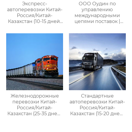
Экспресс-
ООО Оудин по
автоперевозки Китай-
управлению
Россия/Китай-
международными
Казахстан (10-15 дней)
цепями поставок |
— ООО Оудин по
Дополнительные
управлению
услуги для полного
международными
цикла
цепями поставок
посреднических
закупок Китай-Россия
Железнодорожные
Стандартные
перевозки Китай-
автоперевозки Китай-
Россия/Китай-
Россия/Китай-
Казахстан (25-35 дней)
Казахстан (15-20 дней)
— ООО Оудин по
— ООО Оудин по
управлению
управлению
международными
международными