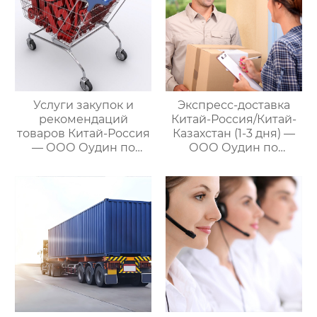
предлагающий
множество
эффективных
способов доставки
для удовлетворения
различных
потребностей
Услуги закупок и
Экспресс-доставка
клиентов
рекомендаций
Китай-Россия/Китай-
товаров Китай-Россия
Казахстан (1-3 дня) —
— ООО Оудин по
ООО Оудин по
управлению
управлению
международными
международными
цепями поставок
цепями поставок