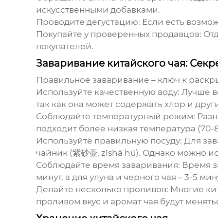
искусственными добавками.
Проводите дегустацию
: Если есть возмо
Покупайте у проверенных продавцов
: О
покупателей.
Заваривание китайского чая: Секр
Правильное заваривание – ключ к раскры
Используйте качественную воду
: Лучше 
так как она может содержать хлор и друг
Соблюдайте температурный режим
: Раз
подходит более низкая температура (70-80°
Используйте правильную посуду
: Для за
чайник (紫砂壶, zǐshā hú). Однако можно и
Соблюдайте время заваривания
: Время 
минут, а для улуна и черного чая – 3-5 мин
Делайте несколько проливов
: Многие ки
проливом вкус и аромат чая будут менять