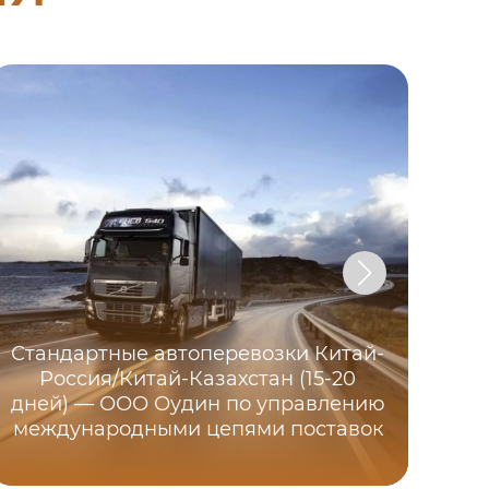
Стандартные автоперевозки Китай-
Россия/Китай-Казахстан (15-20
инс
дней) — ООО Оудин по управлению
международными цепями поставок
ме