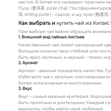
настоя. В Китае его называют 'красным ча
Пуэр (普洱茶, pǔ'ěr chá)
: Постферментиров
洱, shēng pǔ'ěr) – сырой, и шу пуэр (熟普洱, 
Как выбрать и
купить чай из Китая
:
При выборе чая важно обращать внимани
1. Внешний вид чайных листьев
Качественный чай имеет однородный цвет
большим количеством стеблей или посто
быть ярко-зеленым, а черный – темно-ко
2. Аромат
Аромат – важный показатель качества. С
Избегайте чая с затхлым, плесневелым и
более интенсивным и многогранным.
3. Вкус
Вкус – самый важный критерий. Хороший
быть приятным и длительным. Каждый со
варианты, чтобы найти свой любимый.