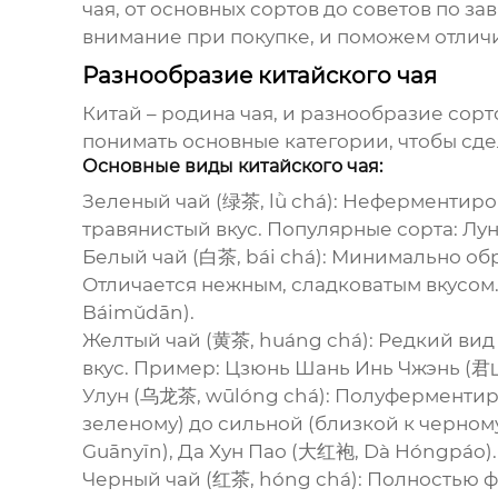
чая, от основных сортов до советов по 
внимание при покупке, и поможем отличи
Разнообразие китайского чая
Китай – родина чая, и разнообразие сор
понимать основные категории, чтобы сд
Основные виды китайского чая:
Зеленый чай (绿茶, lǜ chá)
: Неферментиров
травянистый вкус. Популярные сорта: Лун
Белый чай (白茶, bái chá)
: Минимально об
Отличается нежным, сладковатым вкусом.
Báimǔdān).
Желтый чай (黄茶, huáng chá)
: Редкий вид
вкус. Пример: Цзюнь Шань Инь Чжэнь (君
Улун (乌龙茶, wūlóng chá)
: Полуферментир
зеленому) до сильной (близкой к черному
Guānyīn), Да Хун Пао (大红袍, Dà Hóngpáo).
Черный чай (红茶, hóng chá)
: Полностью 