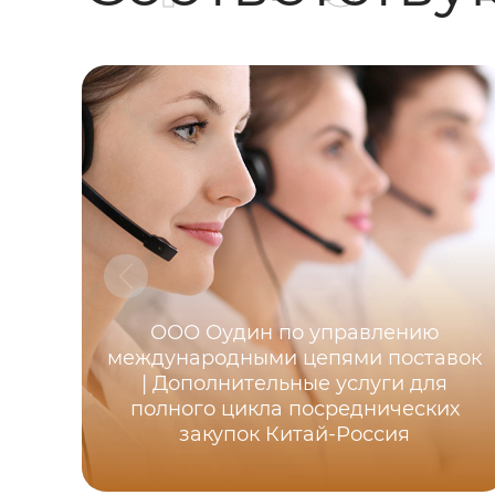
ООО Оудин по управлению
международными цепями поставок
| Дополнительные услуги для
полного цикла посреднических
закупок Китай-Россия