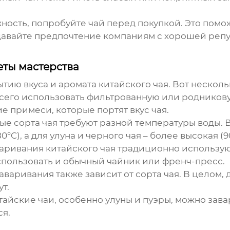
жность, попробуйте чай перед покупкой. Это помож
тдавайте предпочтение компаниям с хорошей ре
еты мастерства
тию вкуса и аромата китайского чая. Вот неско
всего использовать фильтрованную или родников
ие примеси, которые портят вкус чая.
ные сорта чая требуют разной температуры воды. В
C), а для улуна и черного чая – более высокая (90
варивания китайского чая традиционно использую
спользовать и обычный чайник или френч-пресс.
заваривания также зависит от сорта чая. В целом, 
ут.
тайские чаи, особенно улуны и пуэры, можно зав
ся.