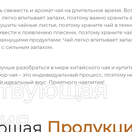
свежесть и аромат чая на длительное время. Вот
й легко впитывает запахи, поэтому важно хранить
рушить чайные листья, поэтому храните чай в темн
ивести к появлению плесени, поэтому храните чай
 пахнущими продуктами
: Чай легко впитывает запа
 с сильным запахом.
лучше разобраться в мире китайского чая и
купит
бор чая – это индивидуальный процесс, поэтому 
ствующая
й идеальный вкус. Приятного чаепития!
ия
ующая
Продукц