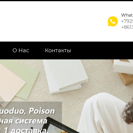
What

+792
+861
О Нас
Контакты