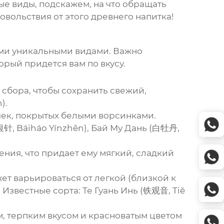
ые виды, подскажем, на что обращать
вольствия от этого древнего напитка!
оими уникальными видами. Важно
торый придется вам по вкусу.
сбора, чтобы сохранить свежий,
).
чек, покрытых белыми ворсинками.
针, Báiháo Yínzhēn), Бай Му Дань (白牡丹,
ения, что придает ему мягкий, сладкий
т варьироваться от легкой (близкой к
Известные сорта: Те Гуань Инь (铁观音, Tiě
 терпким вкусом и красноватым цветом