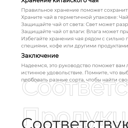
Хранение китайского чая
Правильное хранение поможет сохранить 
Храните чай в герметичной упаковке
: Ча
Защищайте чай от света
: Свет может раз
Защищайте чай от влаги
: Влага может пр
Избегайте хранения чая рядом с сильно
специями, кофе или другими продуктами
Заключение
Надеемся, это руководство поможет вам 
истинное удовольствие. Помните, что вы
Соответ
пробовать разные сорта, чтобы найти сво
Продукц
Соответств