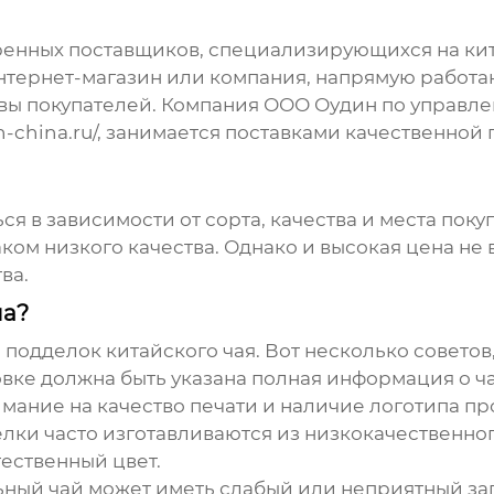
енных поставщиков, специализирующихся на кит
нтернет-магазин или компания, напрямую работа
ывы покупателей. Компания ООО Оудин по управл
-china.ru/
, занимается поставками качественной 
я в зависимости от сорта, качества и места поку
аком низкого качества. Однако и высокая цена не
ва.
ла?
подделок китайского чая. Вот несколько советов,
ковке должна быть указана полная информация о ч
имание на качество печати и наличие логотипа п
елки часто изготавливаются из низкокачественног
ественный цвет.
ьный чай может иметь слабый или неприятный за