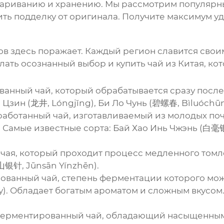
завариванию и хранению. Мы рассмотрим популярн
ть подделку от оригинала. Получите максимум удо
тов здесь поражает. Каждый регион славится св
елать осознанный выбор и
купить чай из Китая
, ко
анный чай, который обрабатывается сразу после 
 Цзин (龙井, Lóngjǐng), Би Ло Чунь (碧螺春, Bìluóchūn
работанный чай, изготавливаемый из молодых по
 Самые известные сорта: Бай Хао Инь Чжэнь (白毫银
 чая, который проходит процесс медленного томл
山银针, Jūnsān Yínzhēn).
ованный чай, степень ферментации которого може
). Обладает богатым ароматом и сложным вкусом. 
ферментированный чай, обладающий насыщенным,