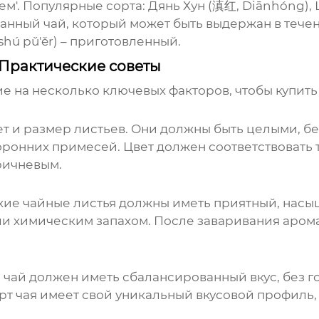
ем'. Популярные сорта: Дянь Хун (滇红, Diānhóng), 
анный чай, который может быть выдержан в течен
shú pǔ'ěr) – приготовленный.
 Практические советы
е на несколько ключевых факторов, чтобы
купить
 и размер листьев. Они должны быть целыми, без
ронних примесей. Цвет должен соответствовать т
ричневым.
ухие чайные листья должны иметь приятный, насы
ли химическим запахом. После заваривания аром
 чай должен иметь сбалансированный вкус, без г
рт чая имеет свой уникальный вкусовой профиль,