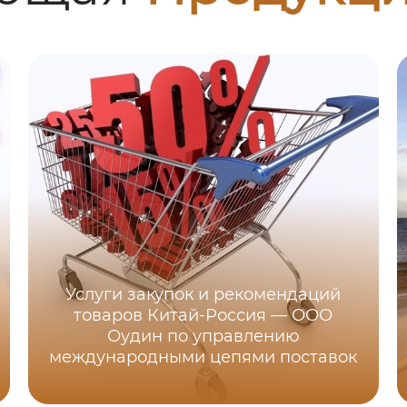
Услуги закупок и рекомендаций
товаров Китай-Россия — ООО
Оудин по управлению
международными цепями поставок