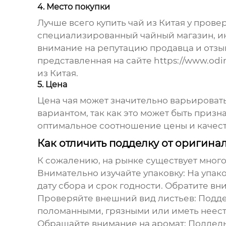
4. Место покупки
Лучше всего
купить чай из Китая
у провер
специализированный чайный магазин, и
внимание на репутацию продавца и отз
представленная на сайте
https://www.odin
из Китая.
5. Цена
Цена чая может значительно варьироватьс
вариантом, так как это может быть призн
оптимальное соотношение цены и качест
Как отличить подделку от оригина
К сожалению, на рынке существует много 
Внимательно изучайте упаковку
: На упа
дату сбора и срок годности. Обратите вн
Проверяйте внешний вид листьев
: Подд
поломанными, грязными или иметь неест
Обращайте внимание на аромат
: Поддел