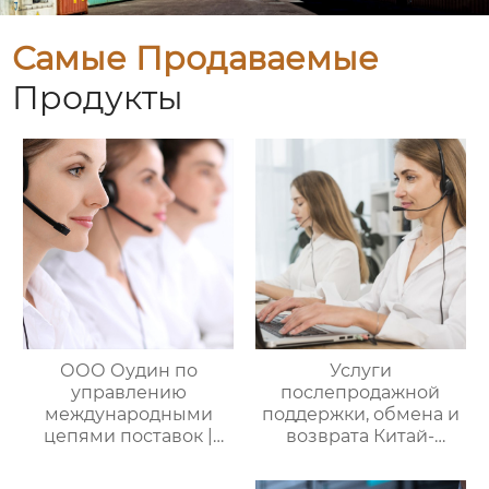
Самые Продаваемые
Продукты
ООО Оудин по
Услуги
управлению
послепродажной
международными
поддержки, обмена и
цепями поставок |
возврата Китай-
Дополнительные
Россия — ООО Оудин
услуги для полного
по управлению