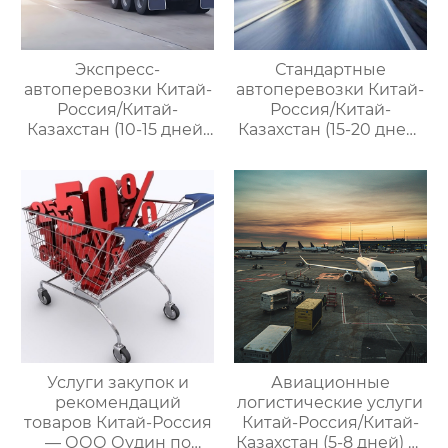
Экспресс-
Стандартные
автоперевозки Китай-
автоперевозки Китай-
Россия/Китай-
Россия/Китай-
Казахстан (10-15 дней)
Казахстан (15-20 дней)
— ООО Оудин по
— ООО Оудин по
управлению
управлению
международными
международными
цепями поставок
цепями поставок
Услуги закупок и
Авиационные
рекомендаций
логистические услуги
товаров Китай-Россия
Китай-Россия/Китай-
— ООО Оудин по
Казахстан (5-8 дней) —