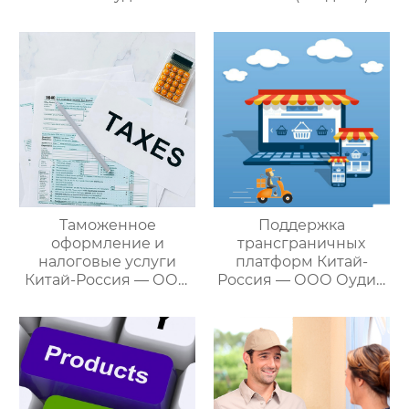
управлению
ООО Оудин по
международными
управлению
цепями поставок
международными
цепями поставок
Таможенное
Поддержка
оформление и
трансграничных
налоговые услуги
платформ Китай-
Китай-Россия — ООО
Россия — ООО Оудин
Оудин по управлению
по управлению
международными
международными
цепями поставок
цепями поставок