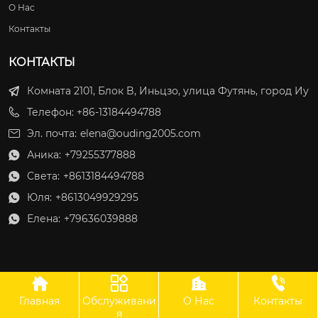
О Нас
Контакты
КОНТАКТЫ
Комната 2101, Блок B, Иньцзо, улица Футянь, город Иу
Телефон: +86-13184494788
Эл. почта:
elena@ouding2005.com
Аника:
+79255377888

Света:
+8613184494788

Юля:
+8613049929295

Елена:
+79636039888





Главная
Обслуживани
О Нас
Контакты
ООО Оудин по управлению международными цепями поставок
я