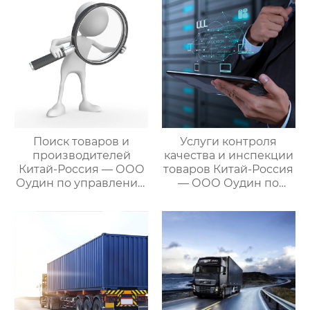
цикла
международными
посреднических
цепями поставок
закупок Китай-Россия
Поиск товаров и
Услуги контроля
производителей
качества и инспекции
Китай-Россия — ООО
товаров Китай-Россия
Оудин по управлению
— ООО Оудин по
международными
управлению
цепями поставок
международными
цепями поставок