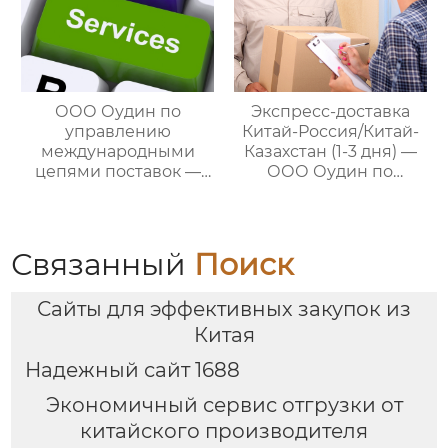
ООО Оудин по
Экспресс-доставка
управлению
Китай-Россия/Китай-
международными
Казахстан (1-3 дня) —
цепями поставок —
ООО Оудин по
ваш проводник в
управлению
мире китайско-
международными
российских закупок
цепями поставок
Связанный
Поиск
Сайты для эффективных закупок из
Китая
Надежный сайт 1688
Экономичный сервис отгрузки от
китайского производителя