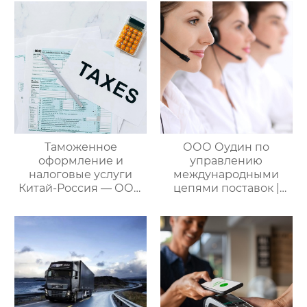
Таможенное
ООО Оудин по
оформление и
управлению
налоговые услуги
международными
Китай-Россия — ООО
цепями поставок |
Оудин по управлению
Дополнительные
международными
услуги для полного
цепями поставок
цикла
посреднических
закупок Китай-Россия