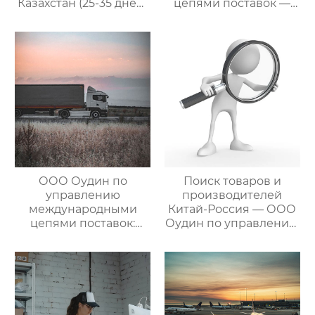
Казахстан (25-35 дней)
цепями поставок —
— ООО Оудин по
ваш проводник в
управлению
мире китайско-
международными
российских закупок
цепями поставок
ООО Оудин по
Поиск товаров и
управлению
производителей
международными
Китай-Россия — ООО
цепями поставок:
Оудин по управлению
Эксперт в сфере
международными
трансграничной
цепями поставок
логистики Китай-
Россия/Китай-
Казахстан,
предлагающий