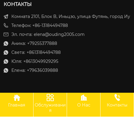
КОНТАКТЫ
Комната 2101, Блок B, Иньцзо, улица Футянь, город Иу
Телефон: +86-13184494788
Эл. почта:
elena@ouding2005.com
Аника:
+79255377888

Света:
+8613184494788

Юля:
+8613049929295

Елена:
+79636039888





Главная
Обслуживани
О Нас
Контакты
ООО Оудин по управлению международными цепями поставок
я