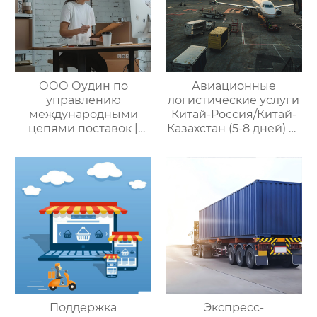
множество
эффективных
способов доставки
для удовлетворения
различных
потребностей
ООО Оудин по
Авиационные
клиентов
управлению
логистические услуги
международными
Китай-Россия/Китай-
цепями поставок |
Казахстан (5-8 дней) —
Профессиональные
ООО Оудин по
услуги
управлению
посреднических
международными
закупок Китай-Россия:
цепями поставок
комплексное
решение ваших
трансграничных задач
Поддержка
Экспресс-