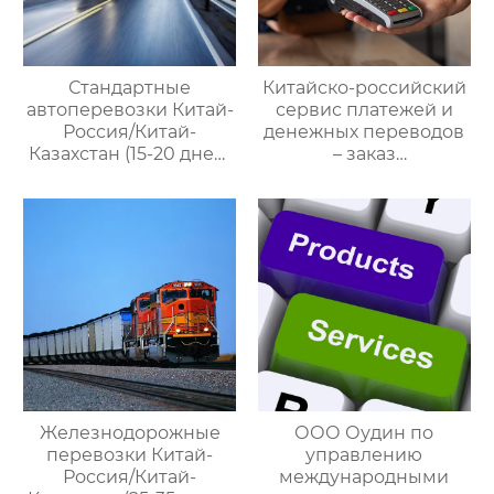
Стандартные
Китайско-российский
автоперевозки Китай-
сервис платежей и
Россия/Китай-
денежных переводов
Казахстан (15-20 дней)
– заказ
— ООО Оудин по
международной цепи
управлению
поставок
международными
цепями поставок
Железнодорожные
ООО Оудин по
перевозки Китай-
управлению
Россия/Китай-
международными