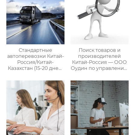
Стандартные
Поиск товаров и
автоперевозки Китай-
производителей
Россия/Китай-
Китай-Россия — ООО
Казахстан (15-20 дней)
Оудин по управлению
— ООО Оудин по
международными
управлению
цепями поставок
международными
цепями поставок