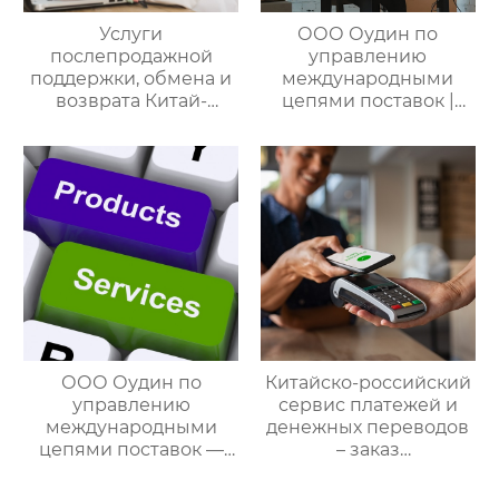
Услуги
ООО Оудин по
послепродажной
управлению
поддержки, обмена и
международными
возврата Китай-
цепями поставок |
Россия — ООО Оудин
Профессиональные
по управлению
услуги
международными
посреднических
цепями поставок
закупок Китай-Россия:
комплексное
решение ваших
трансграничных задач
ООО Оудин по
Китайско-российский
управлению
сервис платежей и
международными
денежных переводов
цепями поставок —
– заказ
ваш проводник в
международной цепи
мире китайско-
поставок