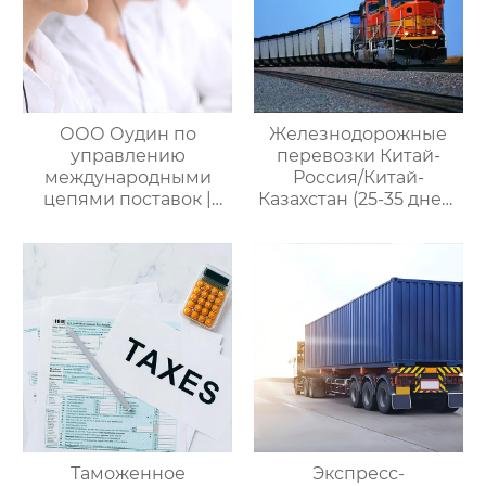
ООО Оудин по
Железнодорожные
управлению
перевозки Китай-
международными
Россия/Китай-
цепями поставок |
Казахстан (25-35 дней)
Дополнительные
— ООО Оудин по
услуги для полного
управлению
цикла
международными
посреднических
цепями поставок
закупок Китай-Россия
Таможенное
Экспресс-