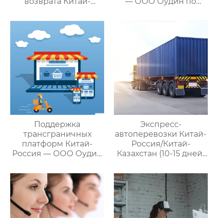
возврата Китай-
— ООО Оудин по
Россия — ООО Оудин
управлению
по управлению
международными
международными
цепями поставок
цепями поставок
Поддержка
Экспресс-
трансграничных
автоперевозки Китай-
платформ Китай-
Россия/Китай-
Россия — ООО Оудин
Казахстан (10-15 дней)
по управлению
— ООО Оудин по
международными
управлению
цепями поставок
международными
цепями поставок