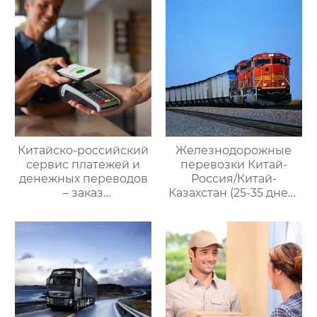
Китайско-российский
Железнодорожные
сервис платежей и
перевозки Китай-
денежных переводов
Россия/Китай-
– заказ
Казахстан (25-35 дней)
международной цепи
— ООО Оудин по
поставок
управлению
международными
цепями поставок