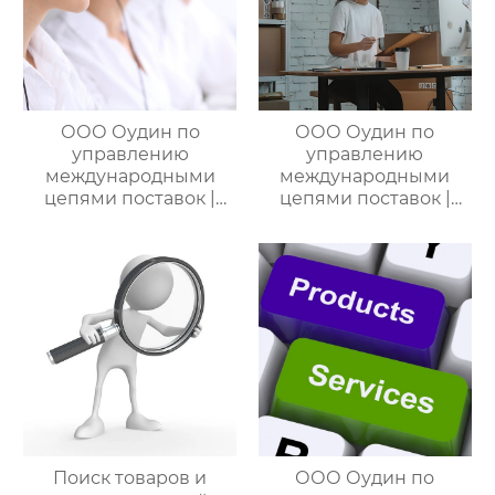
ООО Оудин по
ООО Оудин по
управлению
управлению
международными
международными
цепями поставок |
цепями поставок |
Дополнительные
Профессиональные
услуги для полного
услуги
цикла
посреднических
посреднических
закупок Китай-Россия:
закупок Китай-Россия
комплексное
решение ваших
трансграничных задач
Поиск товаров и
ООО Оудин по