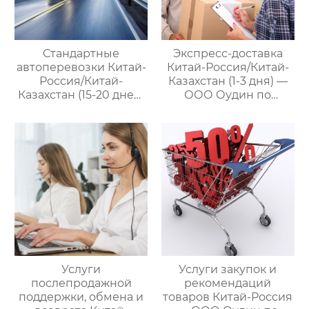
Стандартные
Экспресс-доставка
автоперевозки Китай-
Китай-Россия/Китай-
Россия/Китай-
Казахстан (1-3 дня) —
Казахстан (15-20 дней)
ООО Оудин по
— ООО Оудин по
управлению
управлению
международными
международными
цепями поставок
цепями поставок
Услуги
Услуги закупок и
послепродажной
рекомендаций
поддержки, обмена и
товаров Китай-Россия