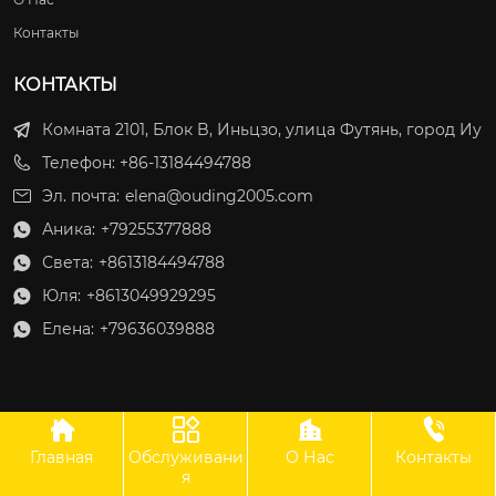
Контакты
КОНТАКТЫ
Комната 2101, Блок B, Иньцзо, улица Футянь, город Иу
Телефон: +86-13184494788
Эл. почта:
elena@ouding2005.com
Аника:
+79255377888

Света:
+8613184494788

Юля:
+8613049929295

Елена:
+79636039888





Главная
Обслуживани
О Нас
Контакты
ООО Оудин по управлению международными цепями поставок
я