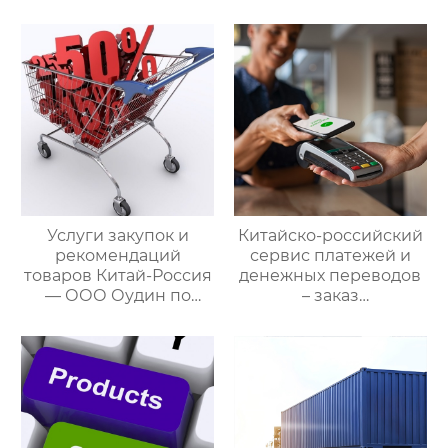
Дополнительные
ООО Оудин по
услуги для полного
управлению
цикла
международными
посреднических
цепями поставок
закупок Китай-Россия
Услуги закупок и
Китайско-российский
рекомендаций
сервис платежей и
товаров Китай-Россия
денежных переводов
— ООО Оудин по
– заказ
управлению
международной цепи
международными
поставок
цепями поставок