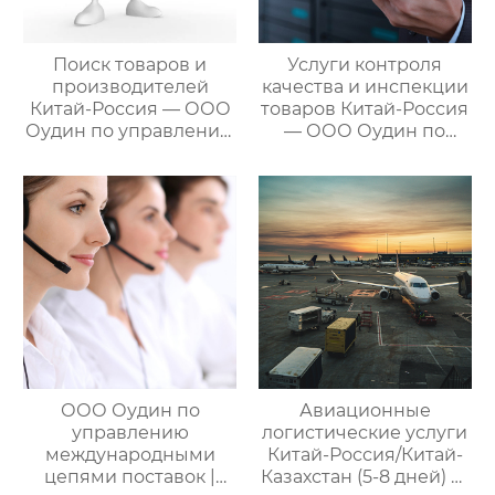
Поиск товаров и
Услуги контроля
производителей
качества и инспекции
Китай-Россия — ООО
товаров Китай-Россия
Оудин по управлению
— ООО Оудин по
международными
управлению
цепями поставок
международными
цепями поставок
ООО Оудин по
Авиационные
управлению
логистические услуги
международными
Китай-Россия/Китай-
цепями поставок |
Казахстан (5-8 дней) —