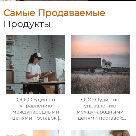
Самые Продаваемые
Продукты
ООО Оудин по
ООО Оудин по
управлению
управлению
международными
международными
цепями поставок |
цепями поставок:
Профессиональные
Эксперт в сфере
услуги
трансграничной