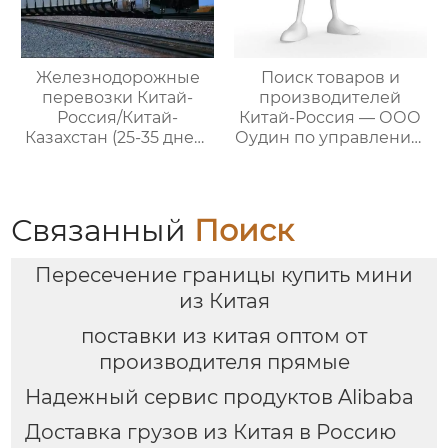
способов доставки
для удовлетворения
различных
потребностей
Железнодорожные
Поиск товаров и
клиентов
перевозки Китай-
производителей
Россия/Китай-
Китай-Россия — ООО
Казахстан (25-35 дней)
Оудин по управлению
— ООО Оудин по
международными
управлению
цепями поставок
международными
цепями поставок
Связанный
Поиск
Пересечение границы купить мини
из Китая
поставки из китая оптом от
производителя прямые
Надежный сервис продуктов Alibaba
Доставка грузов из Китая в Россию