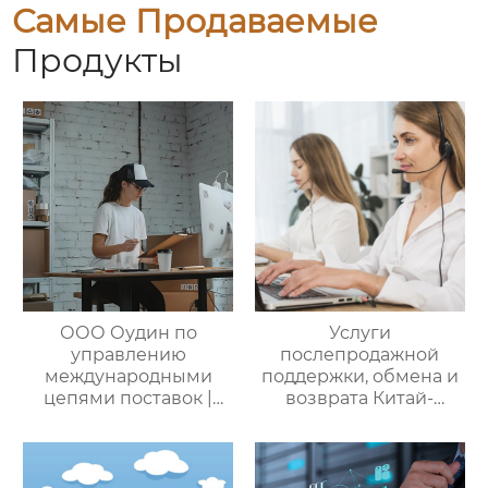
Самые Продаваемые
Продукты
ООО Оудин по
Услуги
управлению
послепродажной
международными
поддержки, обмена и
цепями поставок |
возврата Китай-
Профессиональные
Россия — ООО Оудин
услуги
по управлению
посреднических
международными
закупок Китай-Россия:
цепями поставок