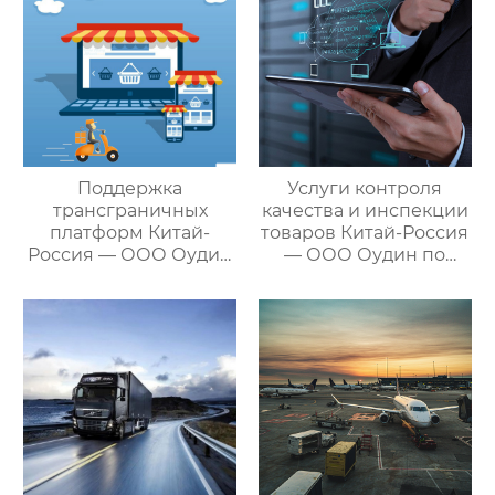
комплексное
решение ваших
трансграничных задач
Поддержка
Услуги контроля
трансграничных
качества и инспекции
платформ Китай-
товаров Китай-Россия
Россия — ООО Оудин
— ООО Оудин по
по управлению
управлению
международными
международными
цепями поставок
цепями поставок