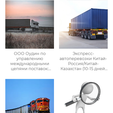
услуги для полного
международными
цикла
цепями поставок
посреднических
закупок Китай-Россия
ООО Оудин по
Экспресс-
управлению
автоперевозки Китай-
международными
Россия/Китай-
цепями поставок:
Казахстан (10-15 дней)
Эксперт в сфере
— ООО Оудин по
трансграничной
управлению
логистики Китай-
международными
Россия/Китай-
цепями поставок
Казахстан,
предлагающий
множество
эффективных