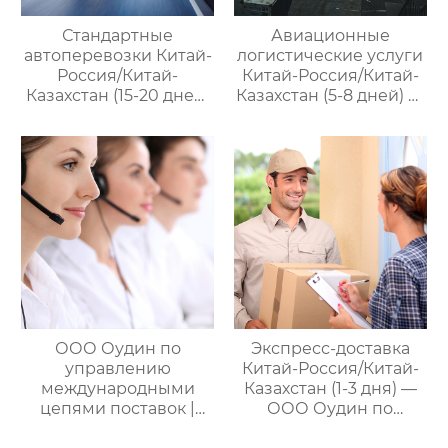
Стандартные
Авиационные
автоперевозки Китай-
логистические услуги
Россия/Китай-
Китай-Россия/Китай-
Казахстан (15-20 дней)
Казахстан (5-8 дней) —
— ООО Оудин по
ООО Оудин по
управлению
управлению
международными
международными
цепями поставок
цепями поставок
ООО Оудин по
Экспресс-доставка
управлению
Китай-Россия/Китай-
международными
Казахстан (1-3 дня) —
цепями поставок |
ООО Оудин по
Дополнительные
управлению