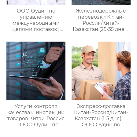
ООО Оудин по
Железнодорожные
управлению
перевозки Китай-
международными
Россия/Китай-
цепями поставок |
Казахстан (25-35 дней)
Дополнительные
— ООО Оудин по
услуги для полного
управлению
цикла
международными
посреднических
цепями поставок
закупок Китай-Россия
Услуги контроля
Экспресс-доставка
качества и инспекции
Китай-Россия/Китай-
товаров Китай-Россия
Казахстан (1-3 дня) —
— ООО Оудин по
ООО Оудин по
управлению
управлению
международными
международными