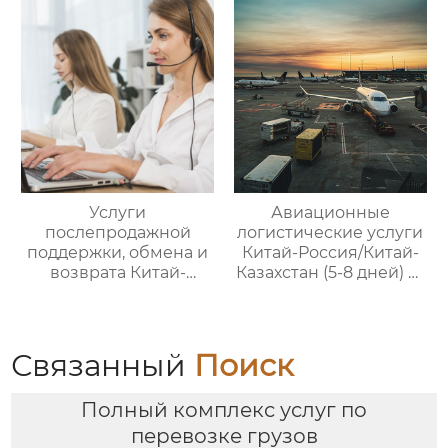
цепями поставок
цепями поставок
Услуги
Авиационные
послепродажной
логистические услуги
поддержки, обмена и
Китай-Россия/Китай-
возврата Китай-
Казахстан (5-8 дней) —
Россия — ООО Оудин
ООО Оудин по
по управлению
управлению
международными
международными
цепями поставок
цепями поставок
Связанный
Поиск
Полный комплекс услуг по
перевозке грузов