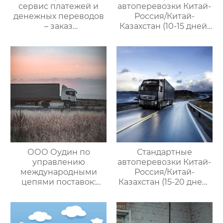
сервис платежей и
автоперевозки Китай-
денежных переводов
Россия/Китай-
– заказ
Казахстан (10-15 дней)
международной цепи
— ООО Оудин по
поставок
управлению
международными
цепями поставок
ООО Оудин по
Стандартные
управлению
автоперевозки Китай-
международными
Россия/Китай-
цепями поставок:
Казахстан (15-20 дней)
Эксперт в сфере
— ООО Оудин по
трансграничной
управлению
логистики Китай-
международными
Россия/Китай-
цепями поставок