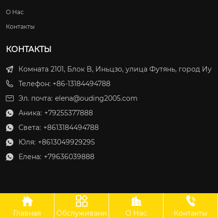
О Нас
Контакты
КОНТАКТЫ
Комната 2101, Блок B, Иньцзо, улица Футянь, город Иу
Телефон: +86-13184494788
Эл. почта:
elena@ouding2005.com
Аника:
+79255377888

Света:
+8613184494788

Юля:
+8613049929295

Елена:
+79636039888





Главная
Обслуживани
О Нас
Контакты
ООО Оудин по управлению международными цепями поставок