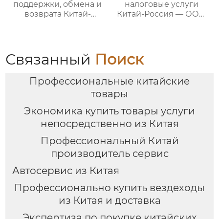
поддержки, обмена и
налоговые услуги
возврата Китай-
Китай-Россия — ООО
Россия — ООО Оудин
Оудин по управлению
по управлению
международными
международными
цепями поставок
цепями поставок
Связанный
Поиск
Профессиональные китайские
товары
Экономика купить товары услуги
непосредственно из Китая
Профессиональный Китай
производитель сервис
Автосервис из Китая
Профессионально купить вездеходы
из Китая и доставка
Экспертиза по покупке китайских