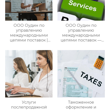
ООО Оудин по
ООО Оудин по
управлению
управлению
международными
международными
цепями поставок |
цепями поставок —
Профессиональные
ваш проводник в
услуги
мире китайско-
посреднических
российских закупок
закупок Китай-Россия:
комплексное
решение ваших
трансграничных задач
Услуги
Таможенное
послепродажной
оформление и