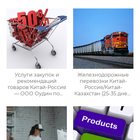
управлению
управлению
международными
международными
цепями поставок
цепями поставок
Услуги закупок и
Железнодорожные
рекомендаций
перевозки Китай-
товаров Китай-Россия
Россия/Китай-
— ООО Оудин по
Казахстан (25-35 дней)
управлению
— ООО Оудин по
международными
управлению
цепями поставок
международными
цепями поставок