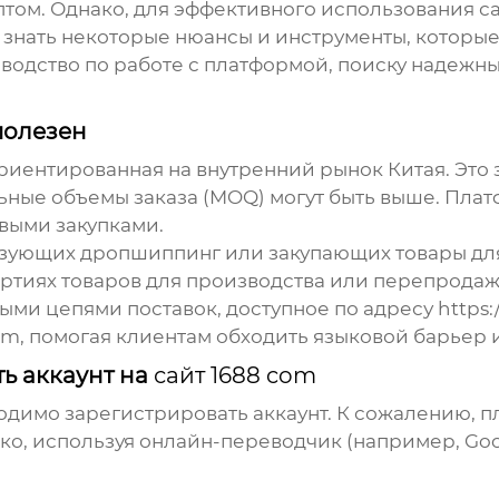
птом. Однако, для эффективного использования
с
знать некоторые нюансы и инструменты, которые
водство по работе с платформой, поиску надежн
полезен
риентированная на внутренний рынок Китая. Это з
альные объемы заказа (MOQ) могут быть выше. Пла
выми закупками.
ьзующих дропшиппинг или закупающих товары дл
ртиях товаров для производства или перепродаж
ми цепями поставок, доступное по адресу
https:
om
, помогая клиентам обходить языковой барьер 
ть аккаунт на
сайт 1688 com
димо зарегистрировать аккаунт. К сожалению, п
о, используя онлайн-переводчик (например, Goog