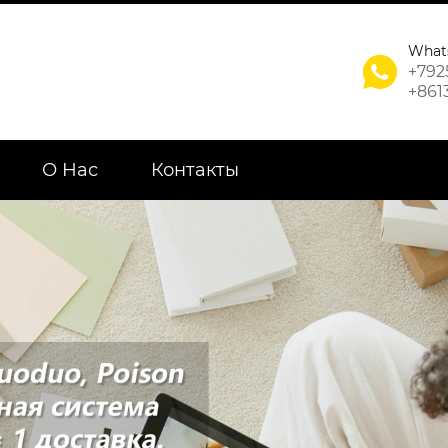
What

+792
+861
О Нас
Контакты