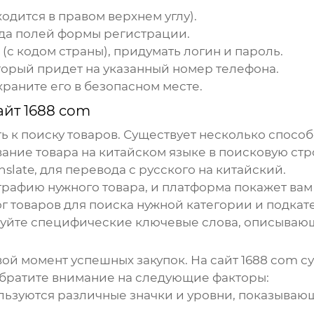
одится в правом верхнем углу).
ода полей формы регистрации.
(с кодом страны), придумать логин и пароль.
торый придет на указанный номер телефона.
раните его в безопасном месте.
айт 1688 com
 к поиску товаров. Существует несколько способ
ание товара на китайском языке в поисковую стр
nslate, для перевода с русского на китайский.
графию нужного товара, и платформа покажет ва
г товаров для поиска нужной категории и подкат
зуйте специфические ключевые слова, описывающ
ой момент успешных закупок. На
сайт 1688 com
су
Обратите внимание на следующие факторы:
ьзуются различные значки и уровни, показывающ