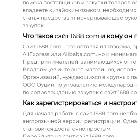
поиска поставщиков и закупки товаров о
владеете китайским языком, необходимо 
статья предоставит исчерпывающее руко
закупок.
Что такое
сайт 1688 com
и кому он 
Сайт 1688 com
– это оптовая платформа, о
AliExpress или Alibaba.com, но и миним
Предпринимателей, занимающихся опто
Владельцев интернет-магазинов, испол
Организаций, нуждающихся в крупных па
ООО Оудин по управлению международны
по сопровождению закупок с
сайт 1688 c
Как зарегистрироваться и настрои
Для начала работы с
сайт 1688 com
необхо
англоязычной версии регистрации. Однак
становится достаточно простым.
Перейдите на сайт
сайт 1688 com
.