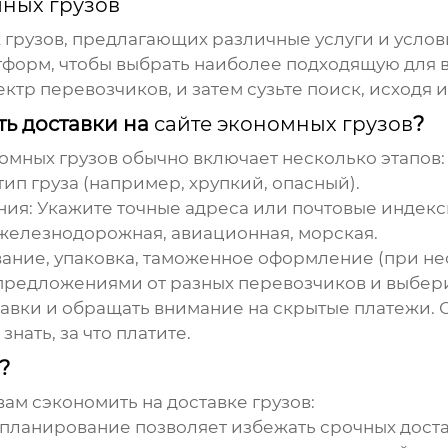
мных грузов
 грузов
, предлагающих различные услуги и услов
тформ, чтобы выбрать наиболее подходящую для в
тр перевозчиков, и затем сузьте поиск, исходя 
ть доставки на
сайте экономных грузов
?
омных грузов
обычно включает несколько этапов:
тип груза (например, хрупкий, опасный).
ния:
Укажите точные адреса или почтовые индекс
железнодорожная, авиационная, морская.
ание, упаковка, таможенное оформление (при не
предложениями от разных перевозчиков и выбер
тавки и обращать внимание на скрытые платежи.
нать, за что платите.
?
вам сэкономить на доставке грузов:
ланирование позволяет избежать срочных достав