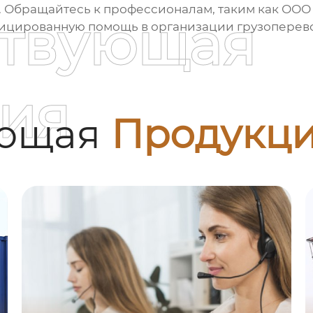
в. Обращайтесь к профессионалам, таким как О
ствующая
фицированную помощь в организации грузоперево
ия
ующая
Продукц