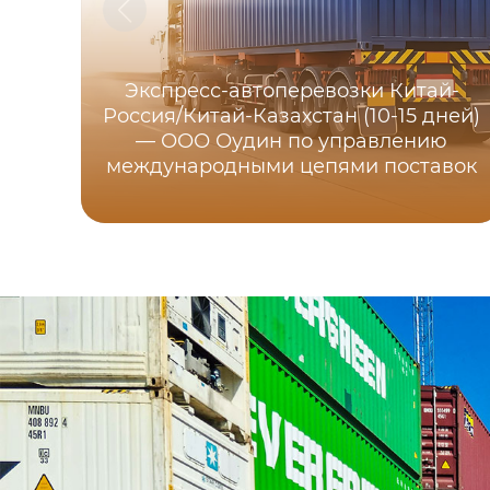
Экспресс-автоперевозки Китай-
Россия/Китай-Казахстан (10-15 дней)
— ООО Оудин по управлению
международными цепями поставок