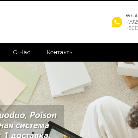
What

+792
+861
О Нас
Контакты