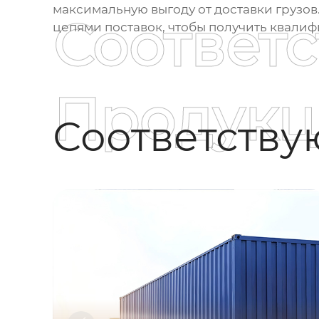
максимальную выгоду от доставки грузо
Соответ
цепями поставок, чтобы получить квали
Продукц
Соответств