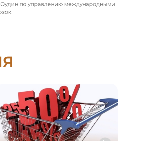
ОО Оудин по управлению международными
зок.
ия