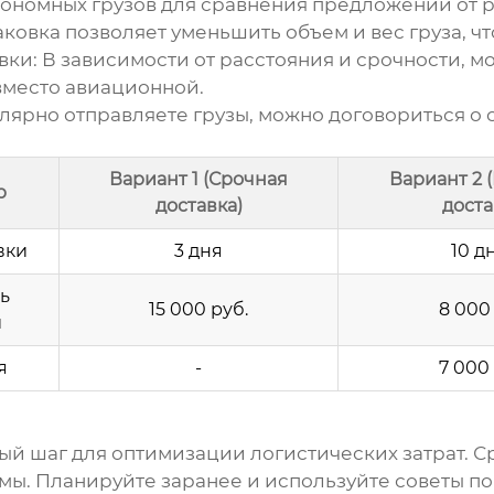
кономных грузов
для сравнения предложений от р
ковка позволяет уменьшить объем и вес груза, чт
вки:
В зависимости от расстояния и срочности, 
вместо авиационной.
лярно отправляете грузы, можно договориться о 
Вариант 1 (Срочная
Вариант 2 
р
доставка)
доста
вки
3 дня
10 д
ь
15 000 руб.
8 000
и
я
-
7 000
ый шаг для оптимизации логистических затрат. С
ы. Планируйте заранее и используйте советы по