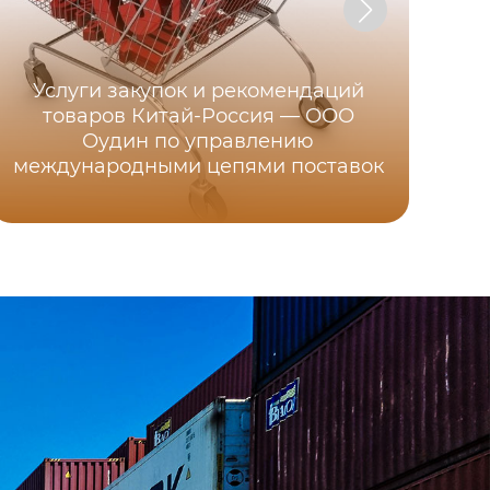
Услуги закупок и рекомендаций
Ки
товаров Китай-Россия — ООО
Оудин по управлению
международными цепями поставок