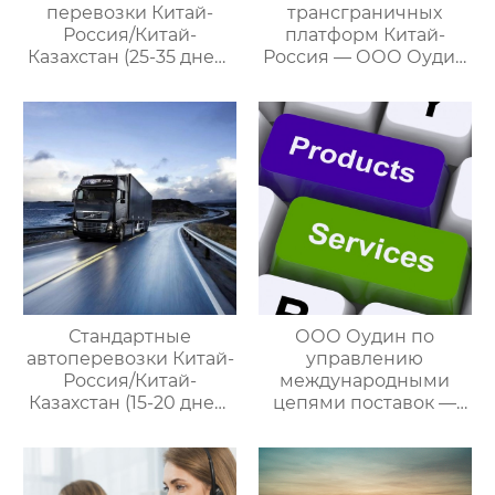
перевозки Китай-
трансграничных
Россия/Китай-
платформ Китай-
Казахстан (25-35 дней)
Россия — ООО Оудин
— ООО Оудин по
по управлению
управлению
международными
международными
цепями поставок
цепями поставок
Стандартные
ООО Оудин по
автоперевозки Китай-
управлению
Россия/Китай-
международными
Казахстан (15-20 дней)
цепями поставок —
— ООО Оудин по
ваш проводник в
управлению
мире китайско-
международными
российских закупок
цепями поставок