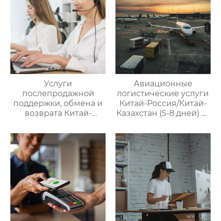
Услуги
Авиационные
послепродажной
логистические услуги
поддержки, обмена и
Китай-Россия/Китай-
возврата Китай-
Казахстан (5-8 дней) —
Россия — ООО Оудин
ООО Оудин по
по управлению
управлению
международными
международными
цепями поставок
цепями поставок