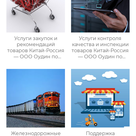
Услуги закупок и
Услуги контроля
рекомендаций
качества и инспекции
товаров Китай-Россия
товаров Китай-Россия
— ООО Оудин по
— ООО Оудин по
управлению
управлению
международными
международными
цепями поставок
цепями поставок
Железнодорожные
Поддержка