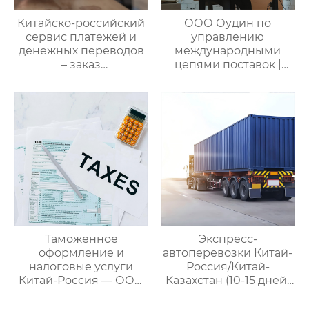
Китайско-российский
ООО Оудин по
сервис платежей и
управлению
денежных переводов
международными
– заказ
цепями поставок |
международной цепи
Профессиональные
поставок
услуги
посреднических
закупок Китай-Россия:
комплексное
решение ваших
трансграничных задач
Таможенное
Экспресс-
оформление и
автоперевозки Китай-
налоговые услуги
Россия/Китай-
Китай-Россия — ООО
Казахстан (10-15 дней)
Оудин по управлению
— ООО Оудин по
международными
управлению