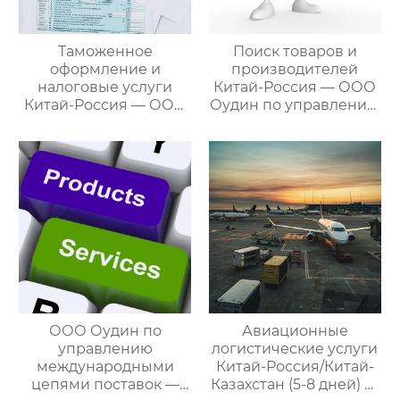
Таможенное
Поиск товаров и
оформление и
производителей
налоговые услуги
Китай-Россия — ООО
Китай-Россия — ООО
Оудин по управлению
Оудин по управлению
международными
международными
цепями поставок
цепями поставок
ООО Оудин по
Авиационные
управлению
логистические услуги
международными
Китай-Россия/Китай-
цепями поставок —
Казахстан (5-8 дней) —