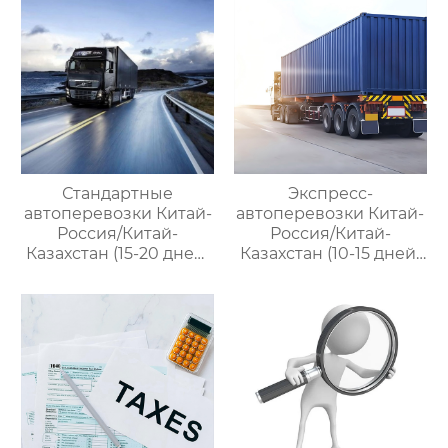
международными
цепями поставок
цепями поставок
Стандартные
Экспресс-
автоперевозки Китай-
автоперевозки Китай-
Россия/Китай-
Россия/Китай-
Казахстан (15-20 дней)
Казахстан (10-15 дней)
— ООО Оудин по
— ООО Оудин по
управлению
управлению
международными
международными
цепями поставок
цепями поставок