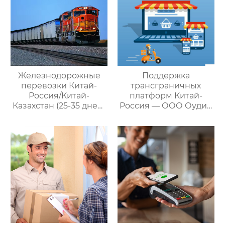
Железнодорожные
Поддержка
перевозки Китай-
трансграничных
Россия/Китай-
платформ Китай-
Казахстан (25-35 дней)
Россия — ООО Оудин
— ООО Оудин по
по управлению
управлению
международными
международными
цепями поставок
цепями поставок