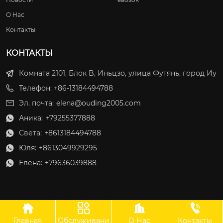
О Нас
Контакты
КОНТАКТЫ
Комната 2101, Блок B, Иньцзо, улица Футянь, город Иу
Телефон: +86-13184494788
Эл. почта:
elena@ouding2005.com
Аника:
+79255377888

Света:
+8613184494788

Юля:
+8613049929295

Елена:
+79636039888





Главная
Обслуживани
О Нас
Контакты
ООО Оудин по управлению международными цепями поставок