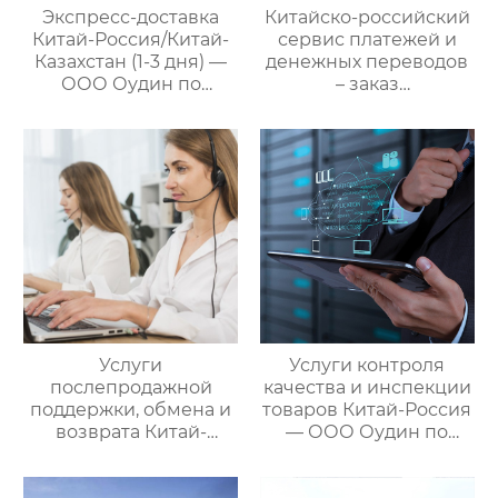
Экспресс-доставка
Китайско-российский
Китай-Россия/Китай-
сервис платежей и
Казахстан (1-3 дня) —
денежных переводов
ООО Оудин по
– заказ
управлению
международной цепи
международными
поставок
цепями поставок
Услуги
Услуги контроля
послепродажной
качества и инспекции
поддержки, обмена и
товаров Китай-Россия
возврата Китай-
— ООО Оудин по
Россия — ООО Оудин
управлению
по управлению
международными