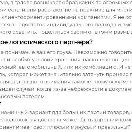
стую, в голове возникает образ каких-то огромных
и есть, и они работают, но на практике для мног
 клиентоориентированными компаниями. Я не хочу
ется в недостаток индивидуального подхода и вы
емного осветить, поделиться своим опытом и разм
ре логистического партнера?
кое понимание вашего груза. Невозможно говорит
т ли особых условий хранения, насколько он цене
ожный, автомобильный, или их комбинацию. И не
ь, которая может значительно затянуть процесс д
еляют должного внимания таможенному оформлени
видел случаи, когда из-за небрежности в докумен
ансовым потерям.
и
ономичный вариант для больших партий товаров,
лезнодорожная доставка может быть хорошим комп
риант имеет свои плюсы и минусы, и правильный