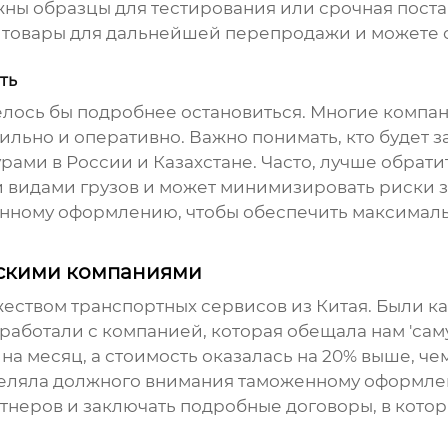
жны образцы для тестирования или срочная постав
 товары для дальнейшей перепродажи и можете с
ть
ось бы подробнее остановиться. Многие компани
авильно и оперативно. Важно понимать, кто будет
ами в России и Казахстане. Часто, лучше обрат
 видами грузов и может минимизировать риски з
енному оформлению, чтобы обеспечить максимал
ескими компаниями
ожеством
транспортных сервисов из Китая
. Были к
ботали с компанией, которая обещала нам 'саму
 на месяц, а стоимость оказалась на 20% выше, ч
еляла должного внимания таможенному оформлен
тнеров и заключать подробные договоры, в котор