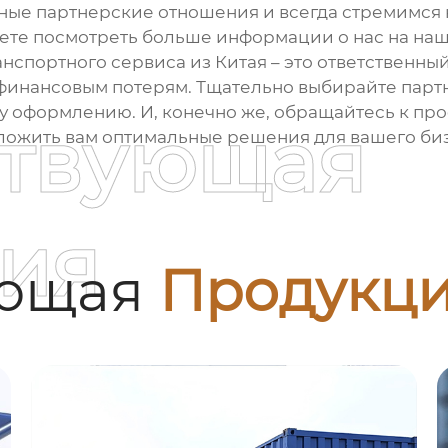
ные партнерские отношения и всегда стремимся 
жете посмотреть больше информации о нас на наш
анспортного сервиса из Китая
– это ответственный
м финансовым потерям. Тщательно выбирайте пар
у оформлению. И, конечно же, обращайтесь к пр
ствующая
дложить вам оптимальные решения для вашего би
ия
ующая
Продукц