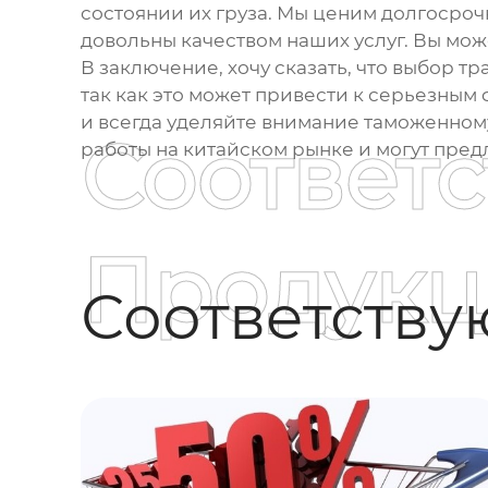
состоянии их груза. Мы ценим долгосроч
довольны качеством наших услуг. Вы мо
В заключение, хочу сказать, что выбор
тр
так как это может привести к серьезны
и всегда уделяйте внимание таможенном
Соответ
работы на китайском рынке и могут пре
Продукц
Соответств