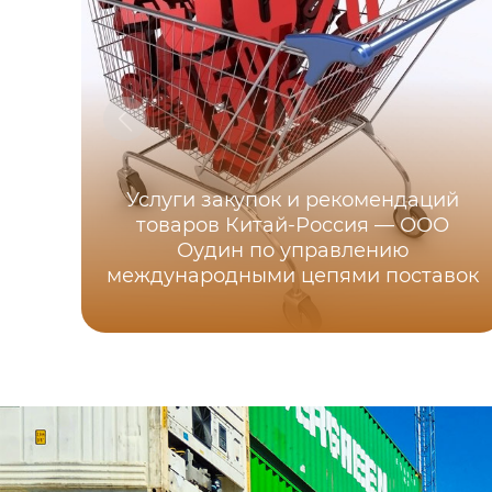
Услуги закупок и рекомендаций
товаров Китай-Россия — ООО
Оудин по управлению
международными цепями поставок