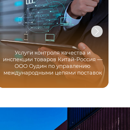
Услуги контроля качества и
Ави
инспекции товаров Китай-Россия —
Ки
ООО Оудин по управлению
дн
международными цепями поставок
ме