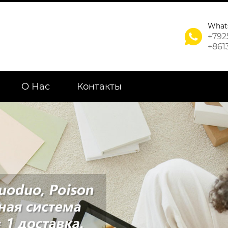
What

+792
+861
О Нас
Контакты