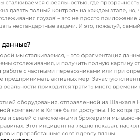
сталкиваемся с реальностью, где прозрачность п
на давать полный контроль на каждом этапе, но, 
слеживания грузов' – это не просто приложение 
ать нестандартные задачи. И это, пожалуй, самый
я данные?
орой мы сталкиваемся, – это фрагментация данны
емы отслеживания, и получить полную картину ста
и работе с частными перевозчиками или при опр
не предпринимать активных мер. Зачастую клиен
а в реальности приходится тратить много времен
артией оборудования, отправленной из Шанхая в
ой компании в Китае были доступны. Но когда гру
ков и связей с таможенными брокерами мы выясн
равилах. Этот инцидент наглядно показал, наско
ров и проработанные contingency планы.