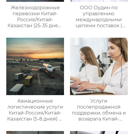
Железнодорожные
ООО Оудин по
перевозки Китай-
управлению
Россия/Китай-
международными
Казахстан (25-35 дней)
цепями поставок |
— ООО Оудин по
Дополнительные
управлению
услуги для полного
международными
цикла
цепями поставок
посреднических
закупок Китай-Россия
Авиационные
Услуги
логистические услуги
послепродажной
Китай-Россия/Китай-
поддержки, обмена и
Казахстан (5-8 дней) —
возврата Китай-
ООО Оудин по
Россия — ООО Оудин
управлению
по управлению