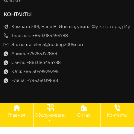
Контакты
КОНТАКТЫ
Комната 2101, Блок B, Иньцзо, улица Футянь, город Иу
Телефон: +86-13184494788
Эл. почта:
elena@ouding2005.com
Аника:
+79255377888

Света:
+8613184494788

Юля:
+8613049929295

Елена:
+79636039888





Главная
Обслуживани
О Нас
Контакты
ООО Оудин по управлению международными цепями поставок
я