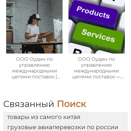
международными
международными
цепями поставок
цепями поставок
ООО Оудин по
ООО Оудин по
управлению
управлению
международными
международными
цепями поставок |
цепями поставок —
Профессиональные
ваш проводник в
услуги
мире китайско-
посреднических
российских закупок
закупок Китай-Россия:
Связанный
Поиск
комплексное
решение ваших
товары из самого китая
трансграничных задач
грузовые авиаперевозки по россии