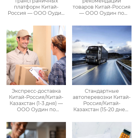
трансграничных
рекомендаций
платформ Китай-
товаров Китай-Россия
Россия — ООО Оудин
— ООО Оудин по
по управлению
управлению
международными
международными
цепями поставок
цепями поставок
Экспресс-доставка
Стандартные
Китай-Россия/Китай-
автоперевозки Китай-
Казахстан (1-3 дня) —
Россия/Китай-
ООО Оудин по
Казахстан (15-20 дней)
управлению
— ООО Оудин по
международными
управлению
цепями поставок
международными
цепями поставок