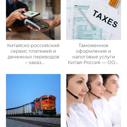
Китайско-российский
Таможенное
сервис платежей и
оформление и
денежных переводов
налоговые услуги
– заказ
Китай-Россия — ООО
международной цепи
Оудин по управлению
поставок
международными
цепями поставок