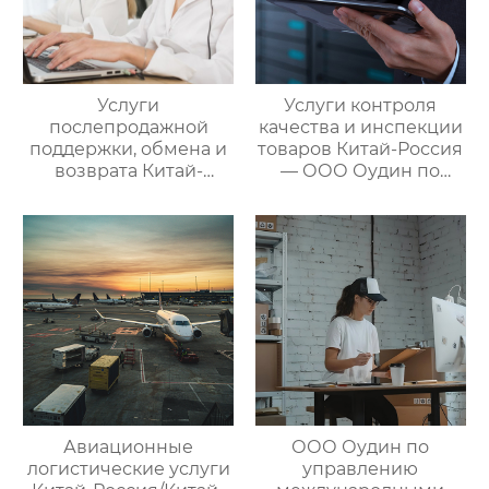
Услуги
Услуги контроля
послепродажной
качества и инспекции
поддержки, обмена и
товаров Китай-Россия
возврата Китай-
— ООО Оудин по
Россия — ООО Оудин
управлению
по управлению
международными
международными
цепями поставок
цепями поставок
Авиационные
ООО Оудин по
логистические услуги
управлению