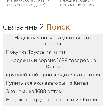
Китай-Россия/Китай-
международными
Казахстан (5-8 дней) —
цепями поставок |
ООО Оудин по
Профессиональные
управлению
услуги
международными
посреднических
цепями поставок
закупок Китай-Россия:
Связанный
Поиск
комплексное
решение ваших
Надежная покупка у китайских
трансграничных задач
агентов
Покупка Toyota из Китая
Надежный сервис 1688 товаров из
Китая
крупнейший производитель из китая
Купить все экскаваторы из Китая
Экономика 1688 оптом
Надежные грузоперевозки из Китая