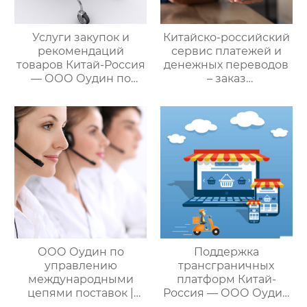
Услуги закупок и
Китайско-российский
рекомендаций
сервис платежей и
товаров Китай-Россия
денежных переводов
— ООО Оудин по
– заказ
управлению
международной цепи
международными
поставок
цепями поставок
ООО Оудин по
Поддержка
управлению
трансграничных
международными
платформ Китай-
цепями поставок |
Россия — ООО Оудин
Дополнительные
по управлению