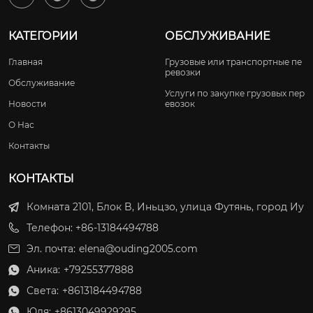
КАТЕГОРИИ
ОБСЛУЖИВАНИЕ
Главная
Грузовые или транспортные пе
ревозки
Обслуживание
Услуги по закупке грузовых пер
Новости
евозок
О Нас
Контакты
КОНТАКТЫ
Комната 2101, Блок B, Иньцзо, улица Футянь, город Иу
Телефон: +86-13184494788
Эл. почта:
elena@ouding2005.com
Аника:
+79255377888

Света:
+8613184494788

Юля:
+8613049929295
