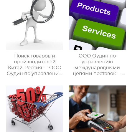
Поиск товаров и
ООО Оудин по
производителей
управлению
Китай-Россия — ООО
международными
Оудин по управлению
цепями поставок —
международными
ваш проводник в
цепями поставок
мире китайско-
российских закупок