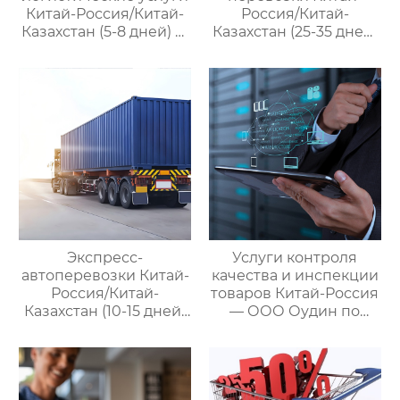
Китай-Россия/Китай-
Россия/Китай-
Казахстан (5-8 дней) —
Казахстан (25-35 дней)
ООО Оудин по
— ООО Оудин по
управлению
управлению
международными
международными
цепями поставок
цепями поставок
Экспресс-
Услуги контроля
автоперевозки Китай-
качества и инспекции
Россия/Китай-
товаров Китай-Россия
Казахстан (10-15 дней)
— ООО Оудин по
— ООО Оудин по
управлению
управлению
международными
международными
цепями поставок
цепями поставок