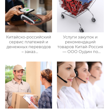
Китайско-российский
Услуги закупок и
сервис платежей и
рекомендаций
денежных переводов
товаров Китай-Россия
– заказ
— ООО Оудин по
международной цепи
управлению
поставок
международными
цепями поставок