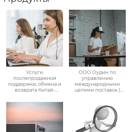
Услуги
ООО Оудин по
послепродажной
управлению
поддержки, обмена и
международными
возврата Китай-
цепями поставок |
Россия — ООО Оудин
Профессиональные
по управлению
услуги
международными
посреднических
цепями поставок
закупок Китай-Россия:
комплексное
решение ваших
трансграничных задач