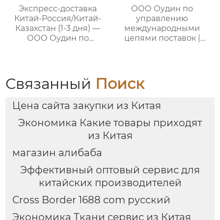
Экспресс-доставка
ООО Оудин по
Китай-Россия/Китай-
управлению
Казахстан (1-3 дня) —
международными
ООО Оудин по
цепями поставок |
управлению
Дополнительные
международными
услуги для полного
цепями поставок
цикла
посреднических
Связанный
Поиск
закупок Китай-Россия
Цена сайта закупки из Китая
Экономика Какие товары приходят
из Китая
магазин алибаба
Эффективный оптовый сервис для
китайских производителей
Cross Border 1688 com русский
Экономика Ткани сервис из Китая