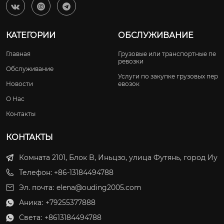



КАТЕГОРИИ
ОБСЛУЖИВАНИЕ
Главная
Грузовые или транспортные пе
ревозки
Обслуживание
Услуги по закупке грузовых пер
Новости
евозок
О Нас
Контакты
КОНТАКТЫ
Комната 2101, Блок B, Иньцзо, улица Футянь, город Иу
Телефон: +86-13184494788
Эл. почта:
elena@ouding2005.com
Аника:
+79255377888

Света:
+8613184494788
