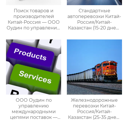
Поиск товаров и
Стандартные
производителей
автоперевозки Китай-
Китай-Россия — ООО
Россия/Китай-
Оудин по управлению
Казахстан (15-20 дней)
международными
— ООО Оудин по
цепями поставок
управлению
международными
цепями поставок
ООО Оудин по
Железнодорожные
управлению
перевозки Китай-
международными
Россия/Китай-
цепями поставок —
Казахстан (25-35 дней)
ваш проводник в
— ООО Оудин по