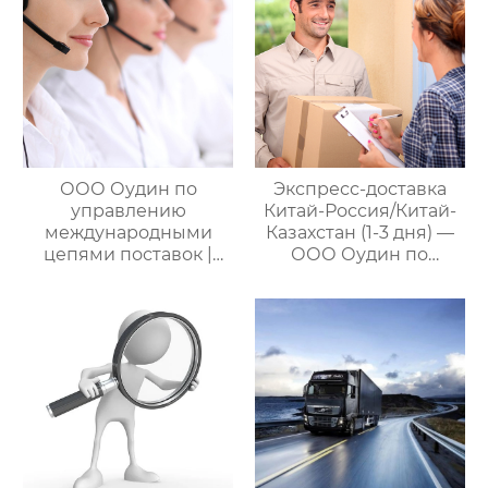
цепями поставок
ООО Оудин по
Экспресс-доставка
управлению
Китай-Россия/Китай-
международными
Казахстан (1-3 дня) —
цепями поставок |
ООО Оудин по
Дополнительные
управлению
услуги для полного
международными
цикла
цепями поставок
посреднических
закупок Китай-Россия