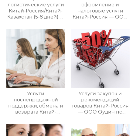
клиентов
логистические услуги
оформление и
Китай-Россия/Китай-
налоговые услуги
Казахстан (5-8 дней) —
Китай-Россия — ООО
ООО Оудин по
Оудин по управлению
управлению
международными
международными
цепями поставок
цепями поставок
Услуги
Услуги закупок и
послепродажной
рекомендаций
поддержки, обмена и
товаров Китай-Россия
возврата Китай-
— ООО Оудин по
Россия — ООО Оудин
управлению
по управлению
международными
международными
цепями поставок