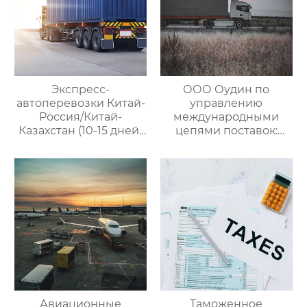
Экспресс-
ООО Оудин по
автоперевозки Китай-
управлению
Россия/Китай-
международными
Казахстан (10-15 дней)
цепями поставок:
— ООО Оудин по
Эксперт в сфере
управлению
трансграничной
международными
логистики Китай-
цепями поставок
Россия/Китай-
Казахстан,
предлагающий
множество
эффективных
способов доставки
для удовлетворения
различных
потребностей
Авиационные
Таможенное