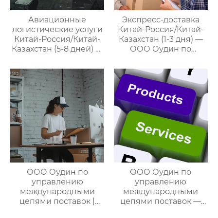
Авиационные
Экспресс-доставка
логистические услуги
Китай-Россия/Китай-
Китай-Россия/Китай-
Казахстан (1-3 дня) —
Казахстан (5-8 дней) —
ООО Оудин по
ООО Оудин по
управлению
управлению
международными
международными
цепями поставок
цепями поставок
ООО Оудин по
ООО Оудин по
управлению
управлению
международными
международными
цепями поставок |
цепями поставок —
Профессиональные
ваш проводник в