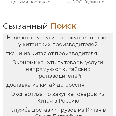
цепями поставок:
— ООО Оудин по
Эксперт в сфере
управлению
трансграничной
международными
логистики Китай-
цепями поставок
Россия/Китай-
Связанный
Поиск
Казахстан,
предлагающий
Надежные услуги по покупке товаров
множество
эффективных
у китайских производителей
способов доставки
ткани из китая от производителя
для удовлетворения
различных
Экономика купить товары услуги
потребностей
напрямую от китайских
клиентов
производителей
доставка из китай до россия
Экспертиза по закупке товаров из
Китая в Россию
Служба доставки грузов из Китая в