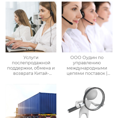
услуги
мире китайско-
посреднических
российских закупок
закупок Китай-Россия:
комплексное
решение ваших
трансграничных задач
Услуги
ООО Оудин по
послепродажной
управлению
поддержки, обмена и
международными
возврата Китай-
цепями поставок |
Россия — ООО Оудин
Дополнительные
по управлению
услуги для полного
международными
цикла
цепями поставок
посреднических
закупок Китай-Россия