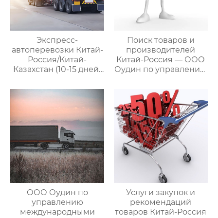
Экспресс-
Поиск товаров и
автоперевозки Китай-
производителей
Россия/Китай-
Китай-Россия — ООО
Казахстан (10-15 дней)
Оудин по управлению
— ООО Оудин по
международными
управлению
цепями поставок
международными
цепями поставок
ООО Оудин по
Услуги закупок и
управлению
рекомендаций
международными
товаров Китай-Россия