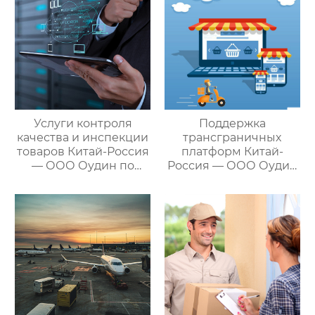
Услуги контроля
Поддержка
качества и инспекции
трансграничных
товаров Китай-Россия
платформ Китай-
— ООО Оудин по
Россия — ООО Оудин
управлению
по управлению
международными
международными
цепями поставок
цепями поставок