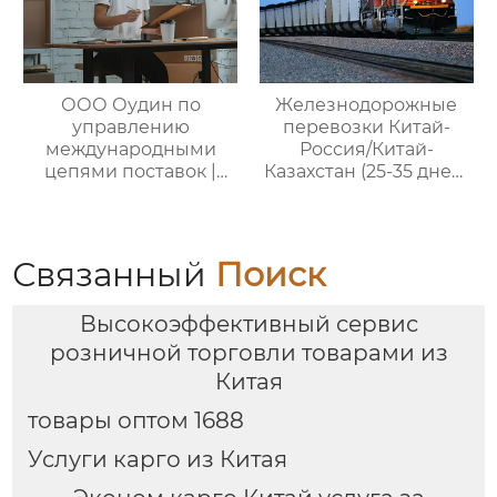
ООО Оудин по
Железнодорожные
управлению
перевозки Китай-
международными
Россия/Китай-
цепями поставок |
Казахстан (25-35 дней)
Профессиональные
— ООО Оудин по
услуги
управлению
посреднических
международными
закупок Китай-Россия:
цепями поставок
Связанный
Поиск
комплексное
решение ваших
Высокоэффективный сервис
трансграничных задач
розничной торговли товарами из
Китая
товары оптом 1688
Услуги карго из Китая