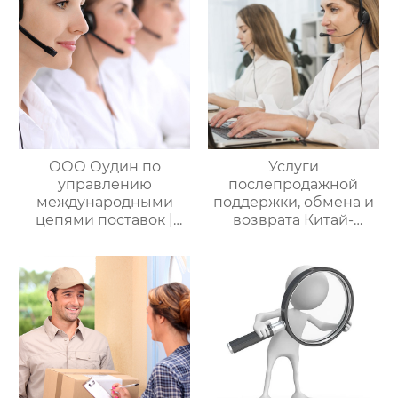
цепями поставок
ООО Оудин по
Услуги
управлению
послепродажной
международными
поддержки, обмена и
цепями поставок |
возврата Китай-
Дополнительные
Россия — ООО Оудин
услуги для полного
по управлению
цикла
международными
посреднических
цепями поставок
закупок Китай-Россия