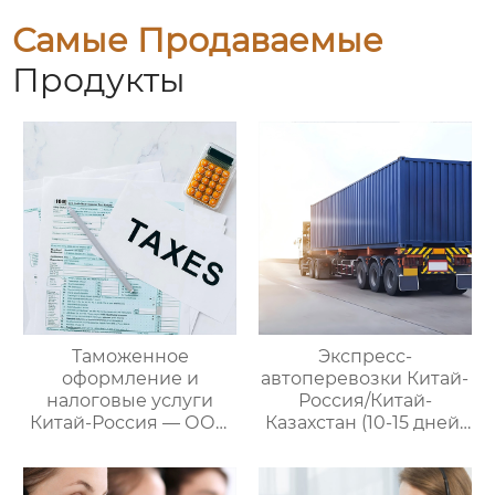
Самые Продаваемые
Продукты
Таможенное
Экспресс-
оформление и
автоперевозки Китай-
налоговые услуги
Россия/Китай-
Китай-Россия — ООО
Казахстан (10-15 дней)
Оудин по управлению
— ООО Оудин по
международными
управлению
цепями поставок
международными