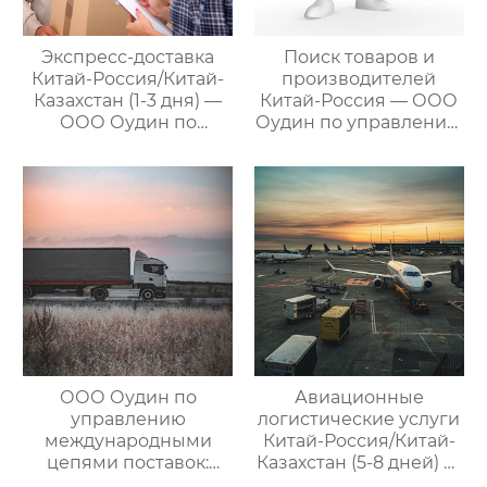
Экспресс-доставка
Поиск товаров и
Китай-Россия/Китай-
производителей
Казахстан (1-3 дня) —
Китай-Россия — ООО
ООО Оудин по
Оудин по управлению
управлению
международными
международными
цепями поставок
цепями поставок
ООО Оудин по
Авиационные
управлению
логистические услуги
международными
Китай-Россия/Китай-
цепями поставок:
Казахстан (5-8 дней) —
Эксперт в сфере
ООО Оудин по