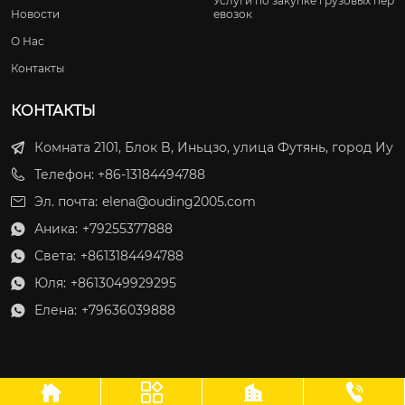
Услуги по закупке грузовых пер
Новости
евозок
О Нас
Контакты
КОНТАКТЫ
Комната 2101, Блок B, Иньцзо, улица Футянь, город Иу
Телефон: +86-13184494788
Эл. почта:
elena@ouding2005.com
Аника:
+79255377888

Света:
+8613184494788

Юля:
+8613049929295

Елена:
+79636039888




