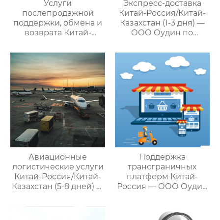
Услуги
Экспресс-доставка
послепродажной
Китай-Россия/Китай-
поддержки, обмена и
Казахстан (1-3 дня) —
возврата Китай-
ООО Оудин по
Россия — ООО Оудин
управлению
по управлению
международными
международными
цепями поставок
цепями поставок
Авиационные
Поддержка
логистические услуги
трансграничных
Китай-Россия/Китай-
платформ Китай-
Казахстан (5-8 дней) —
Россия — ООО Оудин
ООО Оудин по
по управлению
управлению
международными
международными
цепями поставок