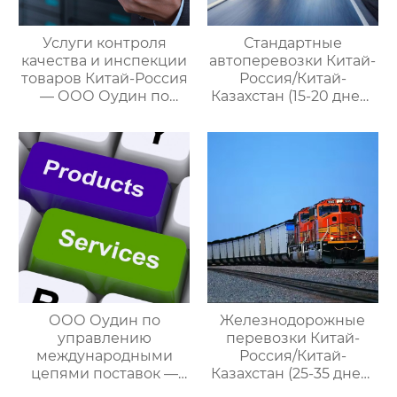
Услуги контроля
Стандартные
качества и инспекции
автоперевозки Китай-
товаров Китай-Россия
Россия/Китай-
— ООО Оудин по
Казахстан (15-20 дней)
управлению
— ООО Оудин по
международными
управлению
цепями поставок
международными
цепями поставок
ООО Оудин по
Железнодорожные
управлению
перевозки Китай-
международными
Россия/Китай-
цепями поставок —
Казахстан (25-35 дней)
ваш проводник в
— ООО Оудин по