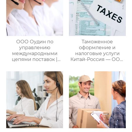
ООО Оудин по
Таможенное
управлению
оформление и
международными
налоговые услуги
цепями поставок |
Китай-Россия — ООО
Дополнительные
Оудин по управлению
услуги для полного
международными
цикла
цепями поставок
посреднических
закупок Китай-Россия