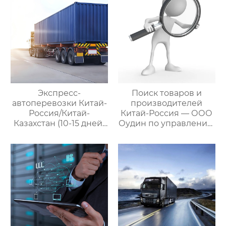
цепями поставок
Экспресс-
Поиск товаров и
автоперевозки Китай-
производителей
Россия/Китай-
Китай-Россия — ООО
Казахстан (10-15 дней)
Оудин по управлению
— ООО Оудин по
международными
управлению
цепями поставок
международными
цепями поставок