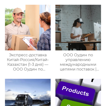
международными
трансграничной
цепями поставок
логистики Китай-
Россия/Китай-
Казахстан,
предлагающий
множество
эффективных
способов доставки
для удовлетворения
различных
потребностей
Экспресс-доставка
ООО Оудин по
клиентов
Китай-Россия/Китай-
управлению
Казахстан (1-3 дня) —
международными
ООО Оудин по
цепями поставок |
управлению
Профессиональные
международными
услуги
цепями поставок
посреднических
закупок Китай-Россия:
комплексное
решение ваших
трансграничных задач