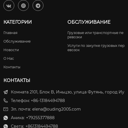



КАТЕГОРИИ
ОБСЛУЖИВАНИЕ
Главная
Грузовые или транспортные пе
ревозки
Обслуживание
Услуги по закупке грузовых пер
Новости
евозок
О Нас
Контакты
КОНТАКТЫ
Комната 2101, Блок B, Иньцзо, улица Футянь, город Иу
Телефон: +86-13184494788
Эл. почта:
elena@ouding2005.com
Аника:
+79255377888

Света:
+8613184494788
