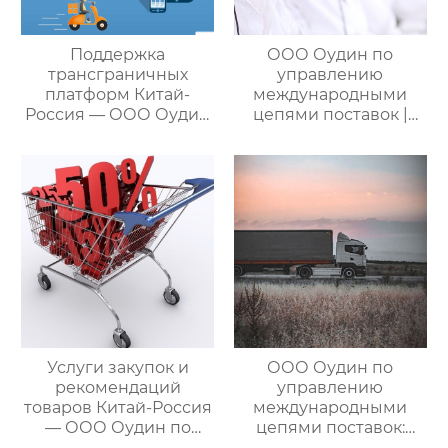
Поддержка
ООО Оудин по
трансграничных
управлению
платформ Китай-
международными
Россия — ООО Оудин
цепями поставок |
по управлению
Дополнительные
международными
услуги для полного
цепями поставок
цикла
посреднических
закупок Китай-Россия
Услуги закупок и
ООО Оудин по
рекомендаций
управлению
товаров Китай-Россия
международными
— ООО Оудин по
цепями поставок:
управлению
Эксперт в сфере