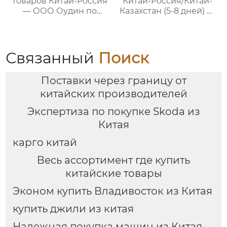
товаров Китай-Россия
Китай-Россия/Китай-
— ООО Оудин по
Казахстан (5-8 дней) —
управлению
ООО Оудин по
международными
управлению
цепями поставок
международными
цепями поставок
Связанный
Поиск
Поставки через границу от
китайских производителей
Экспертиза по покупке Skoda из
Китая
карго китай
Весь ассортимент где купить
китайские товары
Эконом купить Владивосток из Китая
купить джили из китая
Надежная покупка машин из Китая