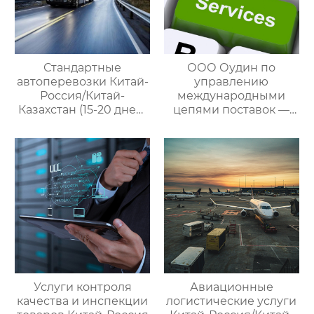
Стандартные
ООО Оудин по
автоперевозки Китай-
управлению
Россия/Китай-
международными
Казахстан (15-20 дней)
цепями поставок —
— ООО Оудин по
ваш проводник в
управлению
мире китайско-
международными
российских закупок
цепями поставок
Услуги контроля
Авиационные
качества и инспекции
логистические услуги