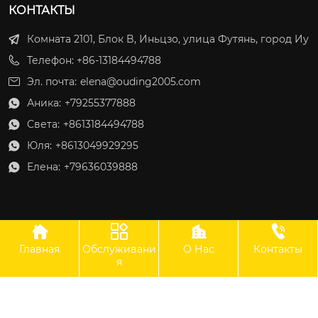
КОНТАКТЫ
Комната 2101, Блок B, Иньцзо, улица Футянь, город Иу
Телефон: +86-13184494788
Эл. почта:
elena@ouding2005.com
Аника:
+79255377888

Света:
+8613184494788

Юля:
+8613049929295

Елена:
+79636039888





Главная
Обслуживани
О Нас
Контакты
ООО Оудин по управлению международными цепями поставок
я