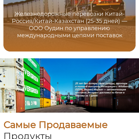
Железнодорожные перевозки Китай-
Россия/Китай-Казахстан (25-35 дней) —
ООО Оудин по управлению
международными цепями поставок
Самые Продаваемые
Продукты