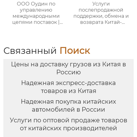
ООО Оудин по
Услуги
управлению
послепродажной
международными
поддержки, обмена и
цепями поставок |
возврата Китай-
Дополнительные
Россия — ООО Оудин
услуги для полного
по управлению
цикла
международными
посреднических
цепями поставок
Связанный
Поиск
закупок Китай-Россия
Цены на доставку грузов из Китая в
Россию
Надежная экспресс-доставка
товаров из Китая
Надежная покупка китайских
автомобилей в России
Услуги по оптовой продаже товаров
от китайских производителей