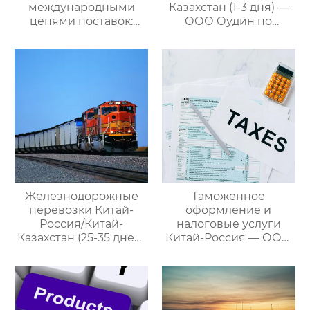
международными
Казахстан (1-3 дня) —
цепями поставок:
ООО Оудин по
Эксперт в сфере
управлению
трансграничной
международными
логистики Китай-
цепями поставок
Россия/Китай-
Казахстан,
предлагающий
множество
эффективных
способов доставки
для удовлетворения
различных
потребностей
Железнодорожные
Таможенное
клиентов
перевозки Китай-
оформление и
Россия/Китай-
налоговые услуги
Казахстан (25-35 дней)
Китай-Россия — ООО
— ООО Оудин по
Оудин по управлению
управлению
международными
международными
цепями поставок
цепями поставок