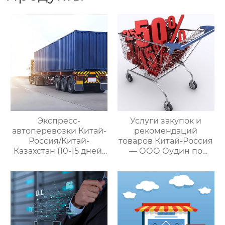
Экспресс-
Услуги закупок и
автоперевозки Китай-
рекомендаций
Россия/Китай-
товаров Китай-Россия
Казахстан (10-15 дней)
— ООО Оудин по
— ООО Оудин по
управлению
управлению
международными
международными
цепями поставок
цепями поставок