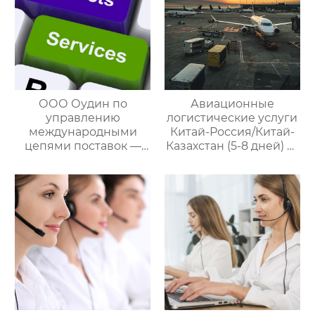
ООО Оудин по
Авиационные
управлению
логистические услуги
международными
Китай-Россия/Китай-
цепями поставок —
Казахстан (5-8 дней) —
ваш проводник в
ООО Оудин по
мире китайско-
управлению
российских закупок
международными
цепями поставок