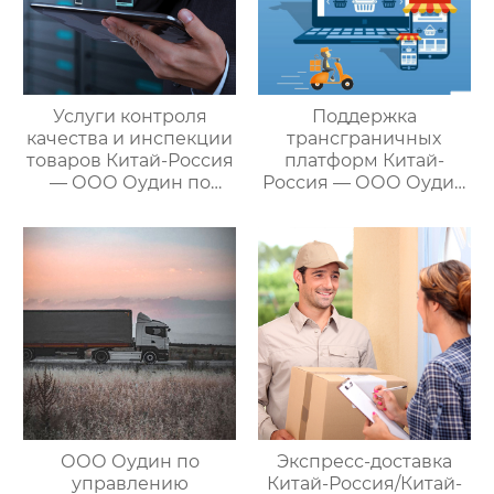
Услуги контроля
Поддержка
качества и инспекции
трансграничных
товаров Китай-Россия
платформ Китай-
— ООО Оудин по
Россия — ООО Оудин
управлению
по управлению
международными
международными
цепями поставок
цепями поставок
ООО Оудин по
Экспресс-доставка
управлению
Китай-Россия/Китай-