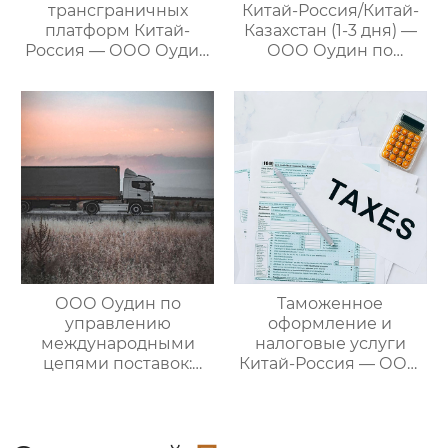
трансграничных
Китай-Россия/Китай-
платформ Китай-
Казахстан (1-3 дня) —
Россия — ООО Оудин
ООО Оудин по
по управлению
управлению
международными
международными
цепями поставок
цепями поставок
ООО Оудин по
Таможенное
управлению
оформление и
международными
налоговые услуги
цепями поставок:
Китай-Россия — ООО
Эксперт в сфере
Оудин по управлению
трансграничной
международными
логистики Китай-
цепями поставок
Россия/Китай-