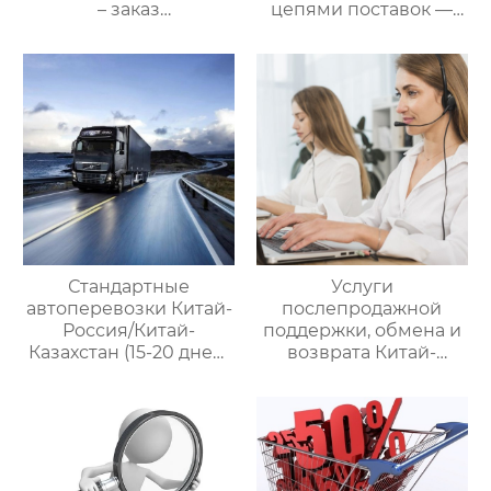
– заказ
цепями поставок —
международной цепи
ваш проводник в
поставок
мире китайско-
российских закупок
Стандартные
Услуги
автоперевозки Китай-
послепродажной
Россия/Китай-
поддержки, обмена и
Казахстан (15-20 дней)
возврата Китай-
— ООО Оудин по
Россия — ООО Оудин
управлению
по управлению
международными
международными
цепями поставок
цепями поставок