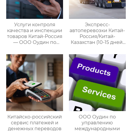
Услуги контроля
Экспресс-
качества и инспекции
автоперевозки Китай-
товаров Китай-Россия
Россия/Китай-
— ООО Оудин по
Казахстан (10-15 дней)
управлению
— ООО Оудин по
международными
управлению
цепями поставок
международными
цепями поставок
Китайско-российский
ООО Оудин по
сервис платежей и
управлению
денежных переводов
международными