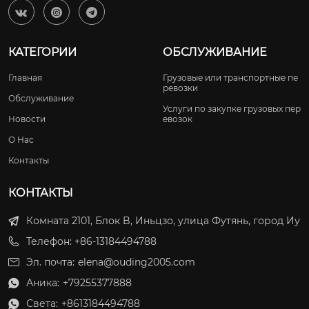



КАТЕГОРИИ
ОБСЛУЖИВАНИЕ
Главная
Грузовые или транспортные пе
ревозки
Обслуживание
Услуги по закупке грузовых пер
Новости
евозок
О Нас
Контакты
КОНТАКТЫ
Комната 2101, Блок B, Иньцзо, улица Футянь, город Иу
Телефон: +86-13184494788
Эл. почта:
elena@ouding2005.com
Аника:
+79255377888

Света:
+8613184494788
