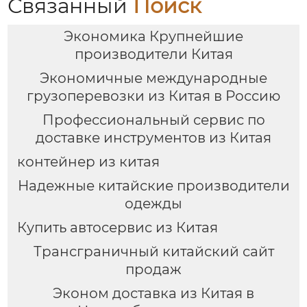
Связанный
Поиск
Казахстан,
предлагающий
Экономика Крупнейшие
множество
эффективных
производители Китая
способов доставки
Экономичные международные
для удовлетворения
различных
грузоперевозки из Китая в Россию
потребностей
Профессиональный сервис по
клиентов
доставке инструментов из Китая
контейнер из китая
Надежные китайские производители
одежды
Купить автосервис из Китая
Трансграничный китайский сайт
продаж
Эконом доставка из Китая в