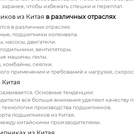
 заранее, чтобы избежать спешки и переплат.
иков из Китая
в различных отраслях
ся в различных отраслях:
ные, подшипники коленвала.
, насосы, двигатели.
лодильники, вентиляторы.
ые машины, пилы.
, комбайны, сеялки.
ного применения и требований к нагрузке, скоро
 Китая
развивается. Основные тенденции:
дители все больше внимания уделяют качеству 
 технологии производства
подшипников
.
орта
подшипников из Китая
.
между китайскими производителями.
пниках из Китая