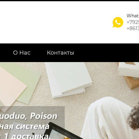
What

+792
+861
О Нас
Контакты