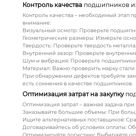
Контроль качества
подшипников и
Контроль качества – необходимый этап п
внимание:
Визуальный осмотр:
Проверьте
подшипн
Геометрические размеры:
Измерьте осн
Твердость:
Проверьте твердость металла, 
Внутренний зазор:
Проверьте внутренни
Шум и вибрация:
Проверьте
подшипник
Материал:
Важно проверить марку стали 
При обнаружении дефектов требуйте зам
есть сомнения в качестве
подшипников
.
Оптимизация затрат на закупку
по
Оптимизация затрат – важная задача при
Заказывайте большие объемы:
При больш
Ищите альтернативных поставщиков:
Сра
Договаривайтесь об условиях оплаты:
Обс
Оптимизируйте логистику:
Выбирайте опт