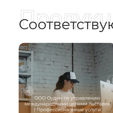
Продукц
Соответств
ООО Оудин по управлению
международными цепями поставок
| Профессиональные услуги