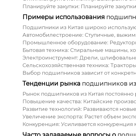
Планируйте закупки:
Планируйте закупки
Примеры использования
подшипн
Подшипники из Китая
широко используют
Автомобилестроение:
Ступичные, выжим
Промышленное оборудование:
Редукторы
Бытовая техника:
Стиральные машины, хо
Электроинструмент:
Дрели, шлифовальн
Сельскохозяйственная техника:
Тракторы
Выбор
подшипников
зависит от конкрет
Тенденции рынка
подшипников из
Рынок
подшипников из Китая
постоянно 
Повышение качества:
Китайские произво
Развитие технологий:
Развиваются новые
Увеличение экспорта:
Растет объем эксп
Конкуренция:
Усиливается конкуренция 
Часто задаваемые вопросы о
подши