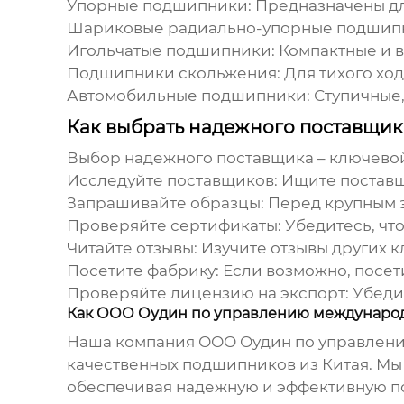
Упорные подшипники:
Предназначены дл
Шариковые радиально-упорные подшип
Игольчатые подшипники:
Компактные и в
Подшипники скольжения:
Для тихого ход
Автомобильные подшипники:
Ступичные,
Как выбрать надежного поставщи
Выбор надежного поставщика – ключевой 
Исследуйте поставщиков:
Ищите поставщ
Запрашивайте образцы:
Перед крупным з
Проверяйте сертификаты:
Убедитесь, что
Читайте отзывы:
Изучите отзывы других к
Посетите фабрику:
Если возможно, посет
Проверяйте лицензию на экспорт:
Убедит
Как ООО Оудин по управлению международ
Наша компания ООО Оудин по управлению
качественных
подшипников из Китая
. Мы
обеспечивая надежную и эффективную по