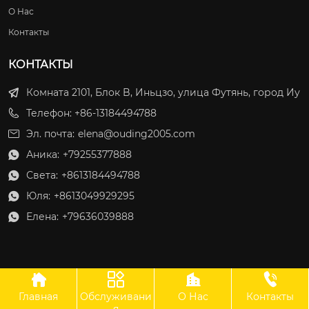
О Нас
Контакты
КОНТАКТЫ
Комната 2101, Блок B, Иньцзо, улица Футянь, город Иу
Телефон: +86-13184494788
Эл. почта:
elena@ouding2005.com
Аника:
+79255377888

Света:
+8613184494788

Юля:
+8613049929295

Елена:
+79636039888





Главная
Обслуживани
О Нас
Контакты
ООО Оудин по управлению международными цепями поставок