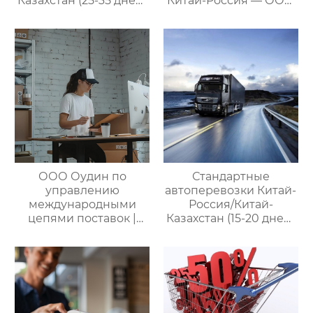
Казахстан (25-35 дней)
Китай-Россия — ООО
— ООО Оудин по
Оудин по управлению
управлению
международными
международными
цепями поставок
цепями поставок
ООО Оудин по
Стандартные
управлению
автоперевозки Китай-
международными
Россия/Китай-
цепями поставок |
Казахстан (15-20 дней)
Профессиональные
— ООО Оудин по
услуги
управлению
посреднических
международными
закупок Китай-Россия:
цепями поставок
комплексное
решение ваших