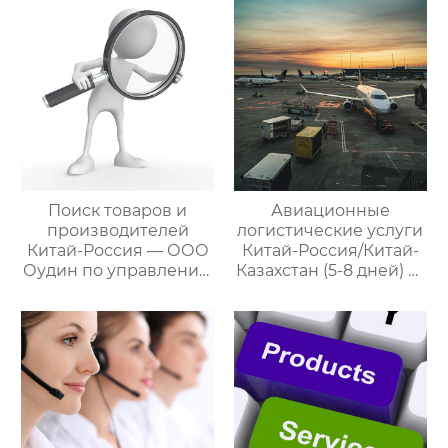
цепями поставок
цепями поставок
Поиск товаров и
Авиационные
производителей
логистические услуги
Китай-Россия — ООО
Китай-Россия/Китай-
Оудин по управлению
Казахстан (5-8 дней) —
международными
ООО Оудин по
цепями поставок
управлению
международными
цепями поставок