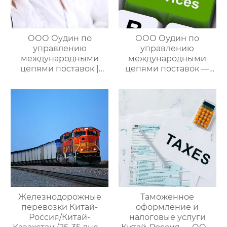
ООО Оудин по
ООО Оудин по
управлению
управлению
международными
международными
цепями поставок |
цепями поставок —
Дополнительные
ваш проводник в
услуги для полного
мире китайско-
цикла
российских закупок
посреднических
закупок Китай-Россия
Железнодорожные
Таможенное
перевозки Китай-
оформление и
Россия/Китай-
налоговые услуги