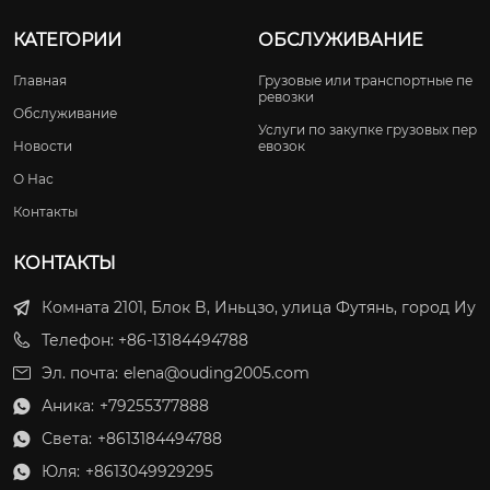
КАТЕГОРИИ
ОБСЛУЖИВАНИЕ
Главная
Грузовые или транспортные пе
ревозки
Обслуживание
Услуги по закупке грузовых пер
Новости
евозок
О Нас
Контакты
КОНТАКТЫ
Комната 2101, Блок B, Иньцзо, улица Футянь, город Иу
Телефон: +86-13184494788
Эл. почта:
elena@ouding2005.com
Аника:
+79255377888

Света:
+8613184494788

Юля:
+8613049929295
