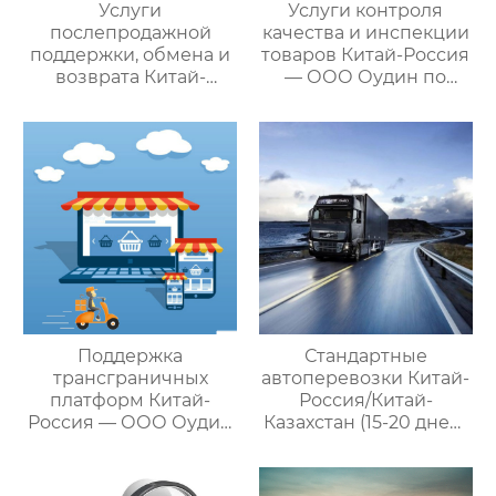
Услуги
Услуги контроля
послепродажной
качества и инспекции
поддержки, обмена и
товаров Китай-Россия
возврата Китай-
— ООО Оудин по
Россия — ООО Оудин
управлению
по управлению
международными
международными
цепями поставок
цепями поставок
Поддержка
Стандартные
трансграничных
автоперевозки Китай-
платформ Китай-
Россия/Китай-
Россия — ООО Оудин
Казахстан (15-20 дней)
по управлению
— ООО Оудин по
международными
управлению
цепями поставок
международными