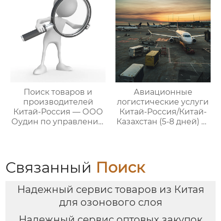
цепями поставок
Поиск товаров и
Авиационные
производителей
логистические услуги
Китай-Россия — ООО
Китай-Россия/Китай-
Оудин по управлению
Казахстан (5-8 дней) —
международными
ООО Оудин по
цепями поставок
управлению
международными
цепями поставок
Связанный
Поиск
Надежный сервис товаров из Китая
для озонового слоя
Надежный сервис оптовых закупок