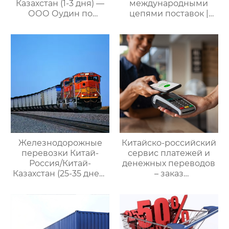
Казахстан (1-3 дня) —
международными
ООО Оудин по
цепями поставок |
управлению
Дополнительные
международными
услуги для полного
цепями поставок
цикла
посреднических
закупок Китай-Россия
Железнодорожные
Китайско-российский
перевозки Китай-
сервис платежей и
Россия/Китай-
денежных переводов
Казахстан (25-35 дней)
– заказ
— ООО Оудин по
международной цепи
управлению
поставок
международными
цепями поставок