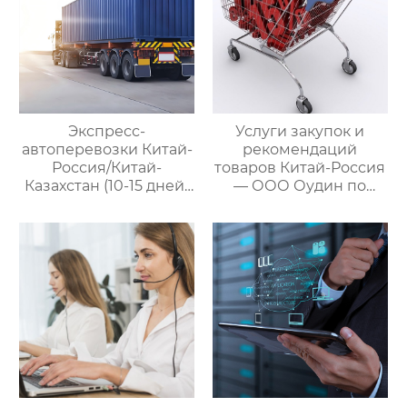
Экспресс-
Услуги закупок и
автоперевозки Китай-
рекомендаций
Россия/Китай-
товаров Китай-Россия
Казахстан (10-15 дней)
— ООО Оудин по
— ООО Оудин по
управлению
управлению
международными
международными
цепями поставок
цепями поставок