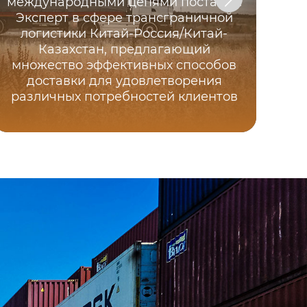
международными цепями поставок:
Эксперт в сфере трансграничной
логистики Китай-Россия/Китай-
Казахстан, предлагающий
Ста
множество эффективных способов
доставки для удовлетворения
дн
различных потребностей клиентов
ме