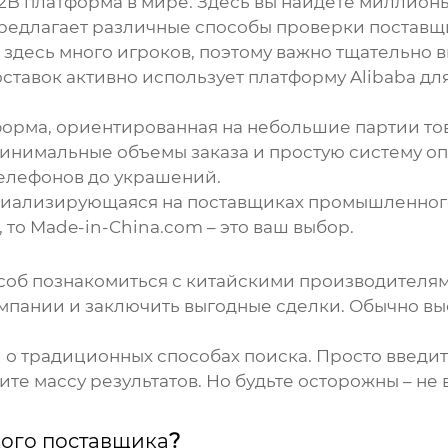
 B2B платформа в мире. Здесь вы найдете миллио
предлагает различные способы проверки поставщ
– здесь много игроков, поэтому важно тщательно
ставок
активно использует платформу Alibaba дл
форма, ориентированная на небольшие партии то
минимальные объемы заказа и простую систему о
телефонов до украшений.
ециализирующаяся на поставщиках промышленног
то Made-in-China.com – это ваш выбор.
соб познакомиться с китайскими производителям
мпании и заключить выгодные сделки. Обычно вы
и о традиционных способах поиска. Просто введит
чите массу результатов. Но будьте осторожны – не
кого поставщика
?