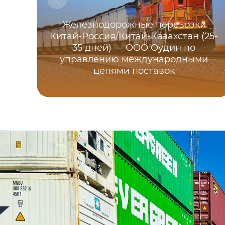
Железнодорожные перевозки
Китай-Россия/Китай-Казахстан (25-
35 дней) — ООО Оудин по
управлению международными
цепями поставок