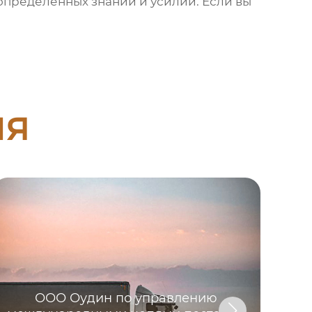
 определенных знаний и усилий. Если вы
ия
ООО Оудин по управлению