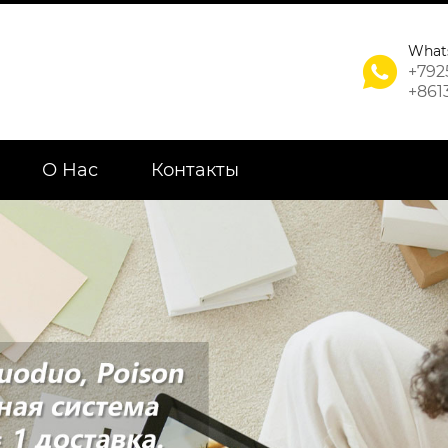
What

+792
+861
О Нас
Контакты