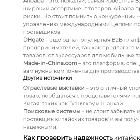
Alibaba
– это, пожалуй, самая известная
широкий ассортимент товаров. Alibaba 
риски. Но стоит помнить о конкуренции 
управлению международными цепями по
поставщиков.
DHgate
– еще одна популярная B2B плат
предпринимателей, так как предлагает 
товаров, от аксессуаров для мобильных 
Made-in-China.com
– это платформа, сп
вам нужны компоненты для производства, 
Другие источники
Отраслевые выставки
– это отличный спо
товар, пообщаться с представителями ко
Китая, таких как Гуанчжоу и Шанхай.
Поисковые системы
– не стоит забывать 
поставщик китайских товаров
' и вы полу
надежными.
Как проверить надежность
китайс