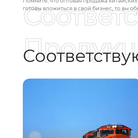
Помните, что
оптовая продажа китайских
Соответ
готовы вложиться в свой бизнес, то вы об
Продукц
Соответств