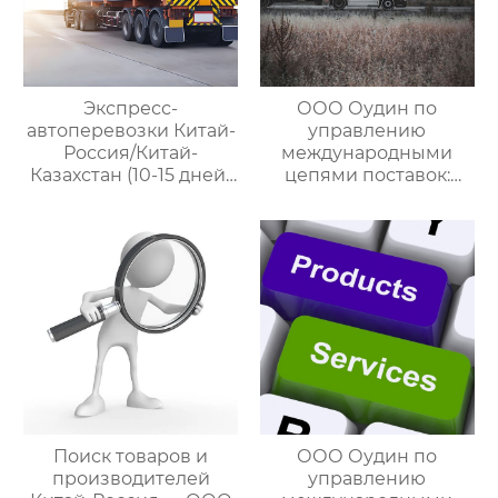
Экспресс-
ООО Оудин по
автоперевозки Китай-
управлению
Россия/Китай-
международными
Казахстан (10-15 дней)
цепями поставок:
— ООО Оудин по
Эксперт в сфере
управлению
трансграничной
международными
логистики Китай-
цепями поставок
Россия/Китай-
Казахстан,
предлагающий
множество
эффективных
способов доставки
для удовлетворения
различных
потребностей
Поиск товаров и
ООО Оудин по
клиентов
производителей
управлению