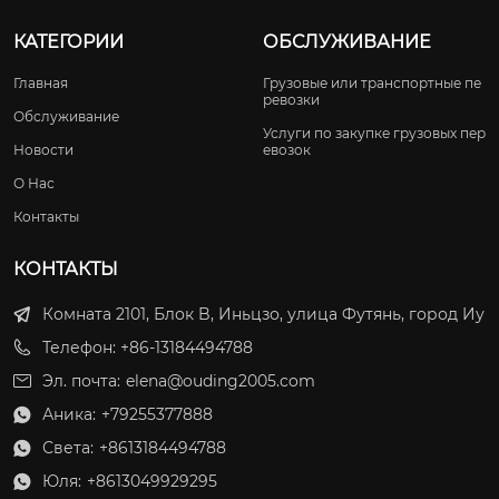
КАТЕГОРИИ
ОБСЛУЖИВАНИЕ
Главная
Грузовые или транспортные пе
ревозки
Обслуживание
Услуги по закупке грузовых пер
Новости
евозок
О Нас
Контакты
КОНТАКТЫ
Комната 2101, Блок B, Иньцзо, улица Футянь, город Иу
Телефон: +86-13184494788
Эл. почта:
elena@ouding2005.com
Аника:
+79255377888

Света:
+8613184494788

Юля:
+8613049929295
