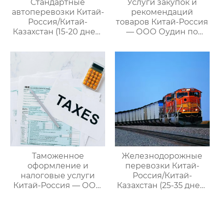
Стандартные
Услуги закупок и
автоперевозки Китай-
рекомендаций
Россия/Китай-
товаров Китай-Россия
Казахстан (15-20 дней)
— ООО Оудин по
— ООО Оудин по
управлению
управлению
международными
международными
цепями поставок
цепями поставок
Таможенное
Железнодорожные
оформление и
перевозки Китай-
налоговые услуги
Россия/Китай-
Китай-Россия — ООО
Казахстан (25-35 дней)
Оудин по управлению
— ООО Оудин по
международными
управлению
цепями поставок
международными