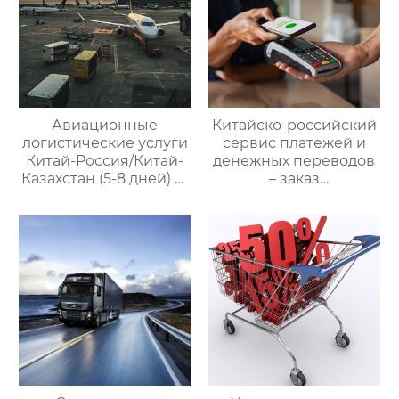
Авиационные
Китайско-российский
логистические услуги
сервис платежей и
Китай-Россия/Китай-
денежных переводов
Казахстан (5-8 дней) —
– заказ
ООО Оудин по
международной цепи
управлению
поставок
международными
цепями поставок