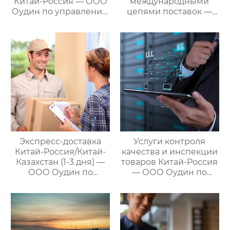
Китай-Россия — ООО
международными
Оудин по управлению
цепями поставок —
международными
ваш проводник в
цепями поставок
мире китайско-
российских закупок
Экспресс-доставка
Услуги контроля
Китай-Россия/Китай-
качества и инспекции
Казахстан (1-3 дня) —
товаров Китай-Россия
ООО Оудин по
— ООО Оудин по
управлению
управлению
международными
международными
цепями поставок
цепями поставок